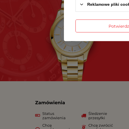
Reklamowe pliki coo
Potwierd
Zamówienia
Status
Śledzenie
zamówienia
przesyłki
Chcę
Chcę zwrócić