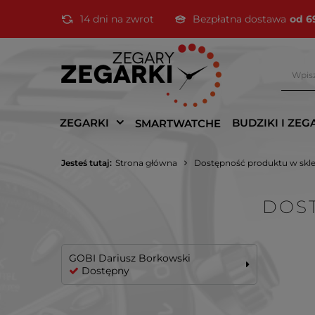
14 dni na zwrot
Bezpłatna dostawa
od 6
ZEGARKI
BUDZIKI I ZEG
SMARTWATCHE
Jesteś tutaj:
Strona główna
Dostępność produktu w skl
DOS
GOBI Dariusz Borkowski
Dostępny