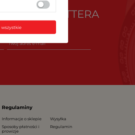
Ę DO NEWSLETTERA
dobywaj jako pierwszy
 wszystkie
i nowości ze świata zegarków.
Regulaminy
Informacje o sklepie
Wysyłka
Sposoby płatności i
Regulamin
prowizje