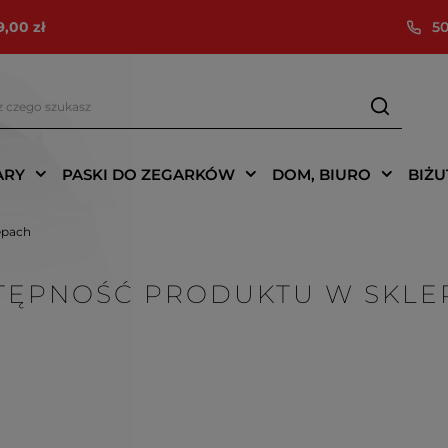
9,00 zł
50
ARY
PASKI DO ZEGARKÓW
DOM, BIURO
BIŻU
epach
TĘPNOŚĆ PRODUKTU W SKLE