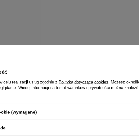
ość
w celu realizacji usług zgodnie z
Polityką dotyczącą cookies
. Możesz określi
eglądarce. Więcej informacji na temat warunków i prywatności można znaleźć
cookie (wymagane)
Szybka dostawa
Darmowa dostawa
dla zamówień od 69 zł
kie