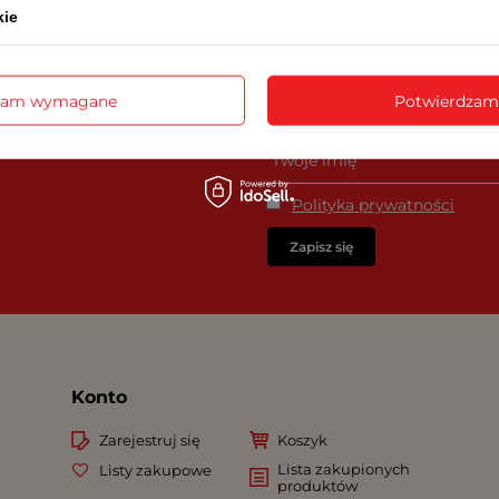
kie
ZAPISZ SI
Zapisz się do newslettera i z
zam wymagane
Potwierdzam
wyjątkowe oferty promocyjne 
Polityka prywatności
Zapisz się
Konto
Zarejestruj się
Koszyk
Lista zakupionych
Listy zakupowe
produktów