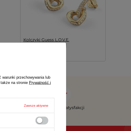
Kolczyki Guess L.O.V.E.
JUBE05465JWYGT/U
217,00 zł
235,00 zł
ć warunki przechowywania lub
 także na stronie
Prywatność i
Zawsze aktywne
Gwarancja satysfakcji