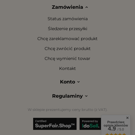
Zamówienia
Status zamówienia
Śledzenie przesyłki
Chcę zareklamować produkt
Chcę zwrócić produkt
Chcę wymienić towar
Kontakt
Konto
Regulaminy
W sklepie prezentujemy ceny brutto (z VAT).
Prawdziwe
opinie klientów
4.9
/ 5.0