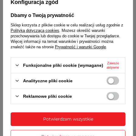
Konfiguracja zgód
Dbamy o Twoją prywatność
Sklep korzysta z plików cookie w celu realizacji usług zgodnie z
Polityką dotyczącą cookies
. Możesz określić warunki
przechowywania lub dostępu do cookie w Twojej przeglądarce.
Więcej informacji na temat warunków i prywatności można
znaleźć także na stronie
Prywatność i warunki Google
.
Zawsze
Wraz z bransoletą otrzymasz:
Funkcjonalne pliki cookie (wymagane)
aktywne
dowód zakupu - paragon lub fakturę VAT
Analityczne pliki cookie
komplet teleskopów
Reklamowe pliki cookie
SZCZEGÓŁOWE DANE
OPINIE
(1)
Potwierdzam wszystkie
Potrzebujesz pomocy? Masz pytania?