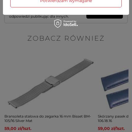
Potwierdzam wymagane
Zadaj pytanie a my odpowiemy
Zadaj pytanie
niezwłocznie, najciekawsze pytania i
odpowiedzi publikując dla innych.
ZOBACZ RÓWNIEŻ
Bransoleta stalowa do zegarka 16 mm Bisset BM-
Skórzany pasek do 
105/16 Silver Mat
106.18.16
59,00 zł
/
1
szt.
59,00 zł
/
1
szt.