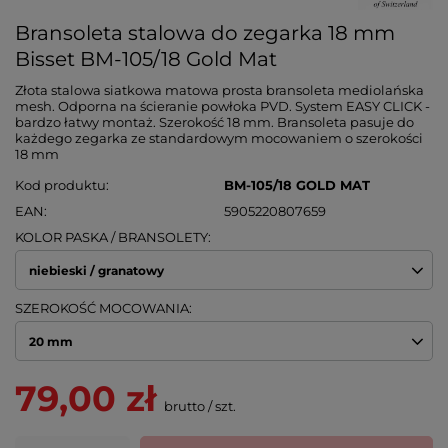
Bransoleta stalowa do zegarka 18 mm
Bisset BM-105/18 Gold Mat
Złota stalowa siatkowa matowa prosta bransoleta mediolańska
mesh. Odporna na ścieranie powłoka PVD. System EASY CLICK -
bardzo łatwy montaż. Szerokość 18 mm. Bransoleta pasuje do
każdego zegarka ze standardowym mocowaniem o szerokości
18 mm
Kod produktu
BM-105/18 GOLD MAT
EAN
5905220807659
KOLOR PASKA / BRANSOLETY
niebieski / granatowy
SZEROKOŚĆ MOCOWANIA
20 mm
79,00 zł
brutto
/
szt.