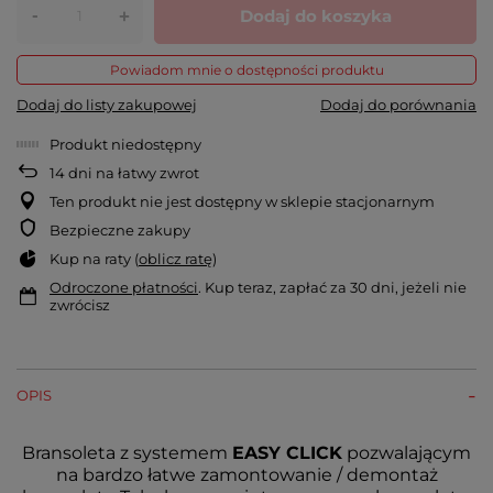
-
Dodaj do koszyka
+
Powiadom mnie o dostępności produktu
Dodaj do listy zakupowej
Dodaj do porównania
Produkt niedostępny
14
dni na łatwy zwrot
Ten produkt nie jest dostępny w sklepie stacjonarnym
Bezpieczne zakupy
Kup na raty (
oblicz ratę
)
Odroczone płatności
. Kup teraz, zapłać za 30 dni, jeżeli nie
zwrócisz
OPIS
Bransoleta z systemem
EASY CLICK
pozwalającym
na bardzo łatwe zamontowanie / demontaż