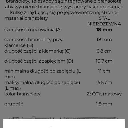
bransolety. Teleskopy są zintegrowane z bransoletą,
aby wymienić bransoletę wystarczy tylko przesunąć
kulkę znajdującą się po jej wewnętrznej stronie.
materiał bransolety
STAL
NIERDZEWNA
szerokość mocowania (A)
18 mm
szerokość bransolety przy
18 mm
klamerce (B)
długość części z klamerką (C)
6,8 cm
długość części z zapięciem (D)
10,7 cm
minimalna długość po zapięciu (L
11 cm
min)
maksymalna długość po zapięciu
15,5 cm
(L max)
kolor bransolety
ZŁOTY, matowy
grubość
1,8 mm