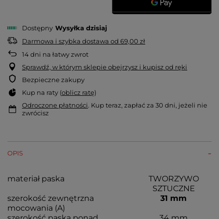
Dostępny
Wysyłka
dzisiaj
Darmowa i szybka dostawa
od
69,00 zł
14
dni na łatwy zwrot
Sprawdź, w którym sklepie obejrzysz i kupisz od ręki
Bezpieczne zakupy
Kup na raty (
oblicz ratę
)
Odroczone płatności
. Kup teraz, zapłać za 30 dni, jeżeli nie
zwrócisz
OPIS
materiał paska
TWORZYWO
SZTUCZNE
szerokość zewnętrzna
31 mm
mocowania (A)
szerokość paska ponad
34 mm