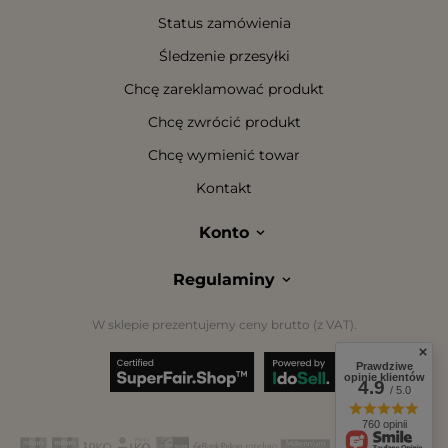
Status zamówienia
Śledzenie przesyłki
Chcę zareklamować produkt
Chcę zwrócić produkt
Chcę wymienić towar
Kontakt
Konto
Regulaminy
W sklepie prezentujemy ceny brutto (z VAT).
Prawdziwe
opinie klientów
4.9
/ 5.0
760 opinii