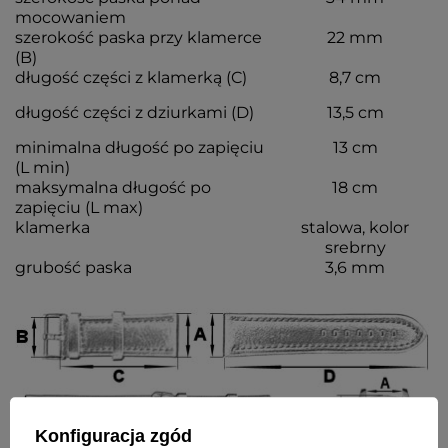
mocowaniem
szerokość paska przy klamerce
22 mm
(B)
długość części z klamerką (C)
8,7 cm
długość części z dziurkami (D)
13,5 cm
minimalna długość po zapięciu
13 cm
(L min)
maksymalna długość po
18 cm
zapięciu (L max)
klamerka
stalowa, kolor
srebrny
grubość paska
3,6 mm
Konfiguracja zgód