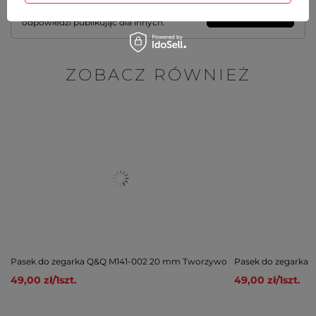
Zadaj pytanie a my odpowiemy
Zadaj pytanie
niezwłocznie, najciekawsze pytania i
odpowiedzi publikując dla innych.
ZOBACZ RÓWNIEŻ
Pasek do zegarka Q&Q M141-002 20 mm Tworzywo
Pasek do zegarka
49,00 zł
/
1
szt.
49,00 zł
/
1
szt.