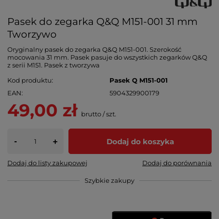
Pasek do zegarka Q&Q M151-001 31 mm
Tworzywo
Oryginalny pasek do zegarka Q&Q M151-001. Szerokość
mocowania 31 mm. Pasek pasuje do wszystkich zegarków Q&Q
z serii M151. Pasek z tworzywa
Kod produktu
Pasek Q M151-001
EAN
5904329900179
49,00 zł
brutto
/
szt.
-
Dodaj do koszyka
+
Dodaj do listy zakupowej
Dodaj do porównania
Szybkie zakupy