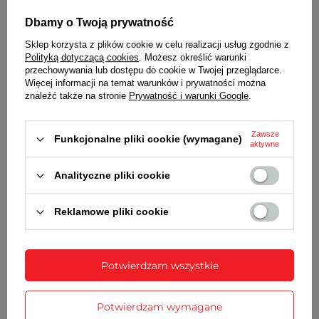
Dbamy o Twoją prywatność
Sklep korzysta z plików cookie w celu realizacji usług zgodnie z
Polityką dotyczącą cookies
. Możesz określić warunki
przechowywania lub dostępu do cookie w Twojej przeglądarce.
Więcej informacji na temat warunków i prywatności można
Wraz z paskiem otrzymasz:
znaleźć także na stronie
Prywatność i warunki Google
.
dowód zakupu - paragon lub fakturę VAT
Uszkodziła Ci się bransoleta od zegarka? Nic nie
Zawsze
Funkcjonalne pliki cookie (wymagane)
aktywne
szkodzi!
Bransolety do zegarka
dostępne są u nas w
wielu modelach i wariantach, zapraszamy do
zapoznania się z ofertą!
Analityczne pliki cookie
Reklamowe pliki cookie
SZCZEGÓŁOWE DANE
OPINIE
(0)
Potwierdzam wszystkie
Potrzebujesz pomocy? Masz pytania?
Potwierdzam wymagane