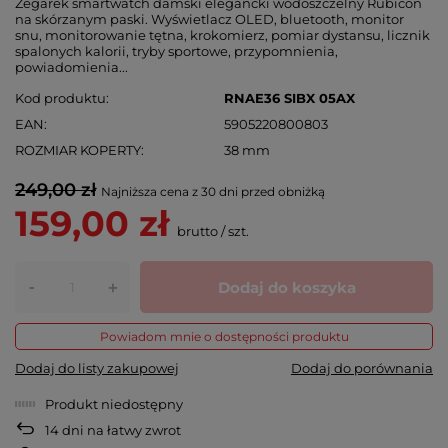
Zegarek smartwatch damski elegancki wodoszczelny Rubicon
na skórzanym paski. Wyświetlacz OLED, bluetooth, monitor
snu, monitorowanie tętna, krokomierz, pomiar dystansu, licznik
spalonych kalorii, tryby sportowe, przypomnienia,
powiadomienia...
Kod produktu
RNAE36 SIBX 05AX
EAN
5905220800803
ROZMIAR KOPERTY
38 mm
249,00 zł
Najniższa cena z 30 dni przed obniżką
159,00 zł
brutto
/
szt.
-
Dodaj do koszyka
+
Powiadom mnie o dostępności produktu
Dodaj do listy zakupowej
Dodaj do porównania
Produkt niedostępny
14
dni na łatwy zwrot