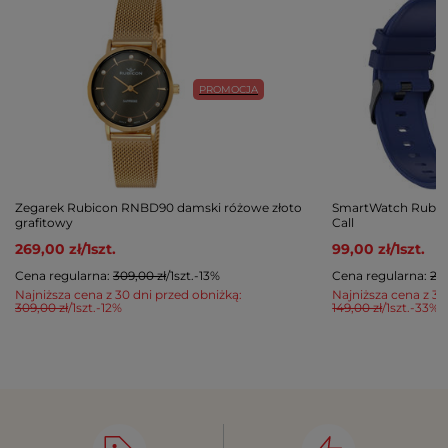
PROMOCJA
Zegarek Rubicon RNBD90 damski różowe złoto
SmartWatch Rubico
grafitowy
Call
269,00 zł
/
1
szt.
99,00 zł
/
1
szt.
Cena regularna:
309,00 zł
/
1
szt.
-13%
Cena regularna:
249
Najniższa cena z 30 dni przed obniżką:
Najniższa cena z 30
309,00 zł
/
1
szt.
-12%
149,00 zł
/
1
szt.
-33%