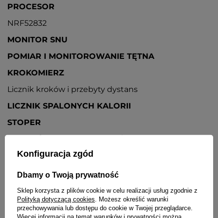
PROCESOR
NRF52832
MONITOR SNU
POMIAR I MONITOROWANIE TĘTNA
KROKOMIERZ
Licznik kroków i przebyty dystans
LICZNIK SPALONYCH KALORII
STOPER
9 TRYBÓW SPORTOWYCH / TRENINGOWYCH
Konfiguracja zgód
Bieganie, chodzenie, wspinaczka, jazda na rowerze,
pływanie, tenis stołowy, koszykówka, badminton,
piłka nożna
Dbamy o Twoją prywatność
POWIADOMIENIA O POŁĄCZENIACH
Sklep korzysta z plików cookie w celu realizacji usług zgodnie z
PRZYCHODZĄCYCH
Polityką dotyczącą cookies
. Możesz określić warunki
przechowywania lub dostępu do cookie w Twojej przeglądarce.
Podczas połączenia przychodzącego zegarek
Więcej informacji na temat warunków i prywatności można