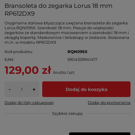
Bransoleta do zegarka Lorus 18 mm
RP612DX9
Oryginalna stalowa błyszcząca zwężana bransoleta do zegarka
Lorus RQN095X. Szerokość 18 mm. Pasuje do większości
zegarków ze standardowym mocowaniem o szerokości 18 mm i
okrągłą kopertą. Maskownice i teleskopy w zestawie. Stosowana
m.in. w modelu RP612DX9
Kod produktu
RQN095X
EAN
5904329941417
129,00 zł
brutto
/
szt.
-
Dodaj do koszyka
+
Dodaj do listy zakupowej
Dodaj do porównania
Szybkie zakupy