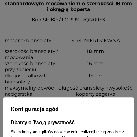
standardowym mocowaniem o szerokości 18 mm
i okrągłą kopertą
Kod SEIKO / LORUS: RQN095X
materiał bransolety
STAL NIERDZEWNA
szerokość bransolety /
18 mm
mocowania
szerokość bransolety
16 mm
przy zapięciu
długość całkowita
16 cm
bransolety
maksymalny obwód
długość bransolety +wysokość
nadgarstka
koperty zegarka
możliwość skracania
TAK
Konfiguracja zgód
kolor
ZŁOTY (żółte złoto)
grubość bransolety
3,5 mm
Dbamy o Twoją prywatność
Sklep korzysta z plików cookie w celu realizacji usług zgodnie z