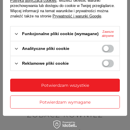
Polityką dotyczącą cookies
. Możesz określić warunki
przechowywania lub dostępu do cookie w Twojej przeglądarce.
Wraz z bransoletą otrzymasz:
Więcej informacji na temat warunków i prywatności można
znaleźć także na stronie
Prywatność i warunki Google
.
dowód zakupu - paragon lub fakturę VAT
komplet teleskopów i maskownic
Zawsze
Funkcjonalne pliki cookie (wymagane)
aktywne
SZCZEGÓŁOWE DANE
Analityczne pliki cookie
OPINIE
(0)
Reklamowe pliki cookie
Potrzebujesz pomocy? Masz pytania?
Zadaj pytanie a my odpowiemy
Potwierdzam wszystkie
Zadaj pytanie
niezwłocznie, najciekawsze pytania i
odpowiedzi publikując dla innych.
Potwierdzam wymagane
ZOBACZ RÓWNIEŻ