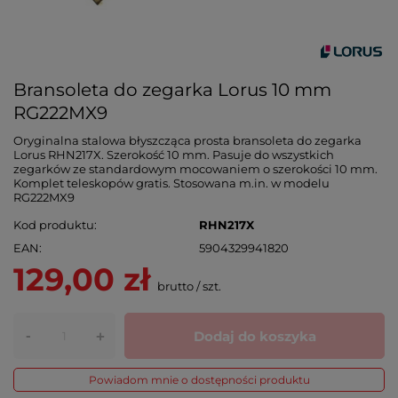
Bransoleta do zegarka Lorus 10 mm
RG222MX9
Oryginalna stalowa błyszcząca prosta bransoleta do zegarka
Lorus RHN217X. Szerokość 10 mm. Pasuje do wszystkich
zegarków ze standardowym mocowaniem o szerokości 10 mm.
Komplet teleskopów gratis. Stosowana m.in. w modelu
RG222MX9
Kod produktu
RHN217X
EAN
5904329941820
129,00 zł
brutto
/
szt.
-
Dodaj do koszyka
+
Powiadom mnie o dostępności produktu