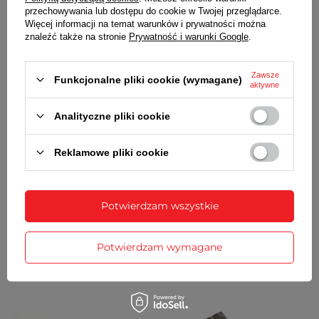
Wraz z bransoletą otrzymasz:
przechowywania lub dostępu do cookie w Twojej przeglądarce.
Więcej informacji na temat warunków i prywatności można
dowód zakupu - paragon lub fakturę VAT
znaleźć także na stronie
Prywatność i warunki Google
.
komplet teleskopów
Zawsze
Funkcjonalne pliki cookie (wymagane)
SZCZEGÓŁOWE DANE
aktywne
Analityczne pliki cookie
OPINIE
(0)
Reklamowe pliki cookie
Potrzebujesz pomocy? Masz pytania?
Zadaj pytanie a my odpowiemy
Zadaj pytanie
niezwłocznie, najciekawsze pytania i
Potwierdzam wszystkie
odpowiedzi publikując dla innych.
Potwierdzam wymagane
ZOBACZ RÓWNIEŻ