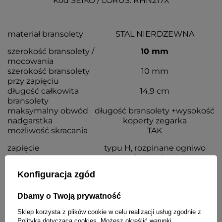
Kod SEIKO / LORUS: RHN217X
materiał bransolety
STAL NIERDZEWNA
szerokość bransolety /
10 mm
mocowania
szerokość bransolety
10 mm
przy zapięciu
długość całkowita
14,9 cm
bransolety
maksymalny obwód
długość bransolety +wysokość
nadgarstka
koperty zegarka
możliwość skracania
TAK
zapięcie
typu H, rozpinane ogniwo
bransolety
kolor
ŻÓŁTE ZŁOTO
Konfiguracja zgód
grubość bransolety
2,8 mm
Dbamy o Twoją prywatność
Sklep korzysta z plików cookie w celu realizacji usług zgodnie z
Polityką dotyczącą cookies
. Możesz określić warunki