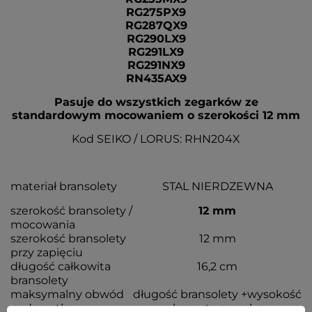
RG275PX9
RG287QX9
RG290LX9
RG291LX9
RG291NX9
RN435AX9
Pasuje do wszystkich zegarków ze
standardowym mocowaniem o szerokości 12 mm
Kod SEIKO / LORUS: RHN204X
materiał bransolety
STAL NIERDZEWNA
szerokość bransolety /
12 mm
mocowania
szerokość bransolety
12 mm
przy zapięciu
długość całkowita
16,2 cm
bransolety
maksymalny obwód
długość bransolety +wysokość
nadgarstka
koperty zegarka