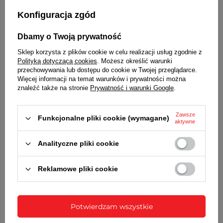
możliwość skracania
TAK
Konfiguracja zgód
zapięcie
motylkowe
Dbamy o Twoją prywatność
kolor
STALOWY / SREBRNY
Sklep korzysta z plików cookie w celu realizacji usług zgodnie z
grubość bransolety
2,7 mm
Polityką dotyczącą cookies
. Możesz określić warunki
przechowywania lub dostępu do cookie w Twojej przeglądarce.
Więcej informacji na temat warunków i prywatności można
znaleźć także na stronie
Prywatność i warunki Google
.
Wraz z bransoletą otrzymasz:
Zawsze
dowód zakupu - paragon lub fakturę VAT
Funkcjonalne pliki cookie (wymagane)
aktywne
komplet teleskopów
Analityczne pliki cookie
Jeśli ta bransoleta nie pasuje do Twojego modelu,
sprawdź pozostałe
bransolety do zegarków
w naszej
ofercie!
Reklamowe pliki cookie
SZCZEGÓŁOWE DANE
Potwierdzam wszystkie
OPINIE
(0)