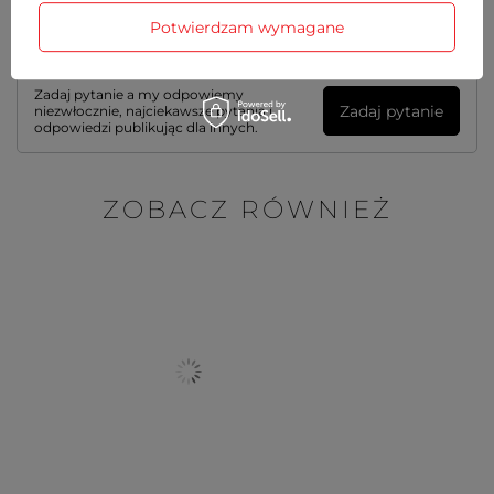
Potwierdzam wymagane
Potrzebujesz pomocy? Masz pytania?
Zadaj pytanie a my odpowiemy
Zadaj pytanie
niezwłocznie, najciekawsze pytania i
odpowiedzi publikując dla innych.
ZOBACZ RÓWNIEŻ