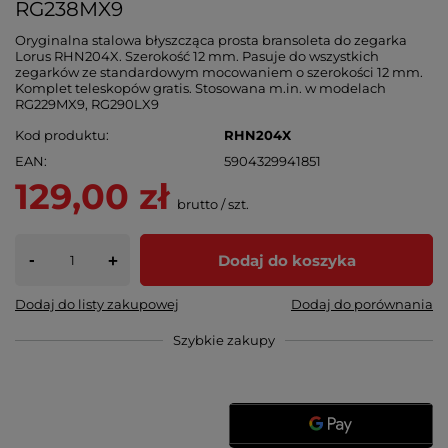
RG238MX9
Oryginalna stalowa błyszcząca prosta bransoleta do zegarka
Lorus RHN204X. Szerokość 12 mm. Pasuje do wszystkich
zegarków ze standardowym mocowaniem o szerokości 12 mm.
Komplet teleskopów gratis. Stosowana m.in. w modelach
RG229MX9, RG290LX9
Kod produktu
RHN204X
EAN
5904329941851
129,00 zł
brutto
/
szt.
-
Dodaj do koszyka
+
Dodaj do listy zakupowej
Dodaj do porównania
Szybkie zakupy