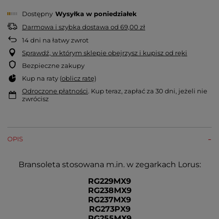
Dostępny
Wysyłka
w poniedziałek
Darmowa i szybka dostawa
od
69,00 zł
14
dni na łatwy zwrot
Sprawdź, w którym sklepie obejrzysz i kupisz od ręki
Bezpieczne zakupy
Kup na raty (
oblicz ratę
)
Odroczone płatności
. Kup teraz, zapłać za 30 dni, jeżeli nie
zwrócisz
OPIS
Bransoleta stosowana m.in. w zegarkach Lorus:
RG229MX9
RG238MX9
RG237MX9
RG273PX9
RG255MX9