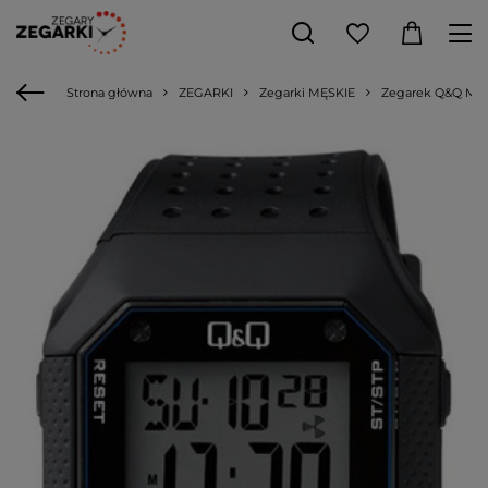
Strona główna
ZEGARKI
Zegarki MĘSKIE
Zegarek Q&Q M15