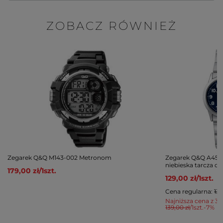
ZOBACZ RÓWNIEŻ
Zegarek Q&Q M143-002 Metronom
Zegarek Q&Q A45A
niebieska tarcza c
179,00 zł
/
1
szt.
129,00 zł
/
1
szt.
Cena regularna:
139
Najniższa cena z 30
139,00 zł
/
1
szt.
-7%