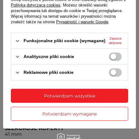
strefach czasowych
Polityką dotyczącą cookies
. Możesz określić warunki
przechowywania lub dostępu do cookie w Twojej przeglądarce.
Więcej informacji na temat warunków i prywatności można
KALENDARZ
znaleźć także na stronie
Prywatność i warunki Google
.
W pełni automatyczny kalendarz uwzględniający
lata przestępne
Zawsze
Funkcjonalne pliki cookie (wymagane)
ALARM
aktywne
Alarm pojedynczy
Analityczne pliki cookie
STOPER
Stoper z dokładnością do 1/100 sekundy, zakres
Reklamowe pliki cookie
pomiaru do 1 godziny
BATERIA
Czas działania zegarka bez konieczności wymiany
Potwierdzam wszystkie
baterii - 3 lata
MECHANIZM
Potwierdzam wymagane
KWARCOWY
SZEROKOŚĆ KOPERTY
41 mm