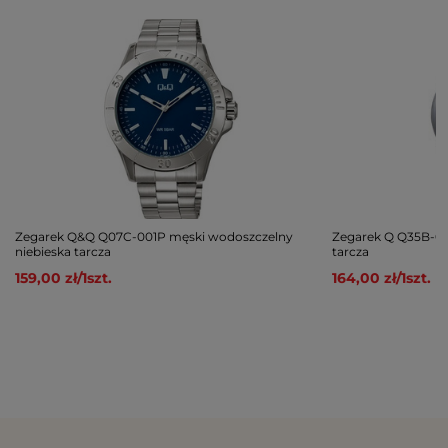
Zegarek Q&Q Q07C-001P męski wodoszczelny
Zegarek Q Q35B-00
niebieska tarcza
tarcza
159,00 zł
/
1
szt.
164,00 zł
/
1
szt.