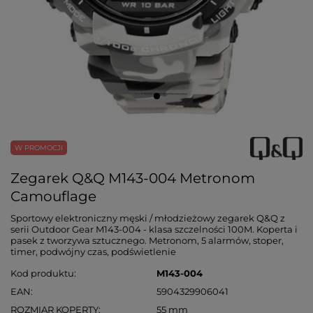
W PROMOCJI
Zegarek Q&Q M143-004 Metronom
Camouflage
Sportowy elektroniczny męski / młodzieżowy zegarek Q&Q z
serii Outdoor Gear M143-004 - klasa szczelności 100M. Koperta i
pasek z tworzywa sztucznego. Metronom, 5 alarmów, stoper,
timer, podwójny czas, podświetlenie
Kod produktu
M143-004
EAN
5904329906041
ROZMIAR KOPERTY
55 mm