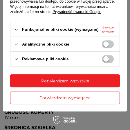
pomiaru do 24 godzin
przechowywania lub dostępu do cookie w Twojej przeglądarce.
Więcej informacji na temat warunków i prywatności można
znaleźć także na stronie
Prywatność i warunki Google
.
PACEMAKER / METRONOM
Sygnał tempa (pomaga w utrzymaniu równego
tempa podczas ćwiczeń). 10 zdefiniowanych
Zawsze
Funkcjonalne pliki cookie (wymagane)
ustawień
aktywne
TIMER
Analityczne pliki cookie
Odliczanie czasu wstecz
Reklamowe pliki cookie
BATERIA
Czas działania zegarka bez konieczności wymiany
baterii - 3 lata
Potwierdzam wszystkie
MECHANIZM
KWARCOWY
ŚREDNICA KOPERTY
Potwierdzam wymagane
55 mm
GRUBOŚĆ KOPERTY
17 mm
ŚREDNICA SZKIEŁKA