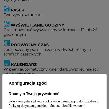
PASEK
Tworzywo sztuczne
WYŚWIETLANIE GODZINY
Czas może być wyświetlany w formacie 12 lub 24-
godzinnym
PODWÓJNY CZAS
Jednoczesny pomiar czasu w dwóch różnych
strefach czasowych
KALENDARZ
W pełni automatyczny kalendarz uwzględniający
lata przestępne
Konfiguracja zgód
ALARM
5 niezależnych alarmów
Dbamy o Twoją prywatność
STOPER
Sklep korzysta z plików cookie w celu realizacji usług zgodnie z
Stoper z dokładnością do 1/100 sekundy, zakres
Polityką dotyczącą cookies
. Możesz określić warunki