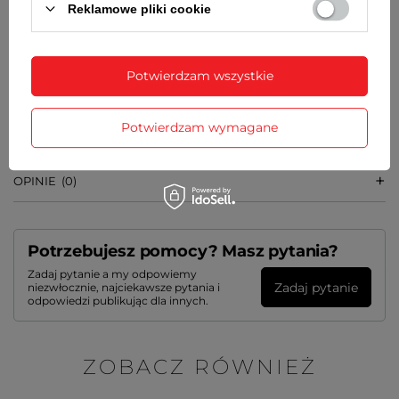
20 mm
Reklamowe pliki cookie
WAGA
24 g
Potwierdzam wszystkie
SZCZEGÓŁOWE DANE
Potwierdzam wymagane
GWARANCJA
OPINIE
(0)
Potrzebujesz pomocy? Masz pytania?
Zadaj pytanie a my odpowiemy
Zadaj pytanie
niezwłocznie, najciekawsze pytania i
odpowiedzi publikując dla innych.
ZOBACZ RÓWNIEŻ