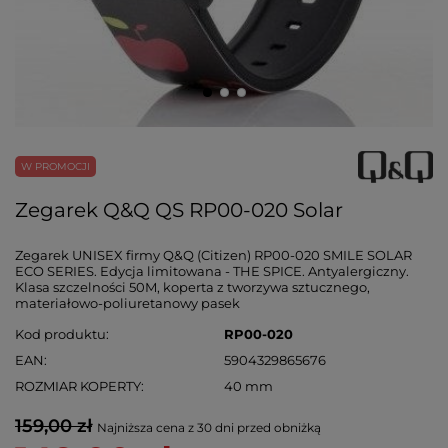
W PROMOCJI
Zegarek Q&Q QS RP00-020 Solar
Zegarek UNISEX firmy Q&Q (Citizen) RP00-020 SMILE SOLAR
ECO SERIES. Edycja limitowana - THE SPICE. Antyalergiczny.
Klasa szczelności 50M, koperta z tworzywa sztucznego,
materiałowo-poliuretanowy pasek
Kod produktu
RP00-020
EAN
5904329865676
ROZMIAR KOPERTY
40 mm
159,00 zł
Najniższa cena z 30 dni przed obniżką