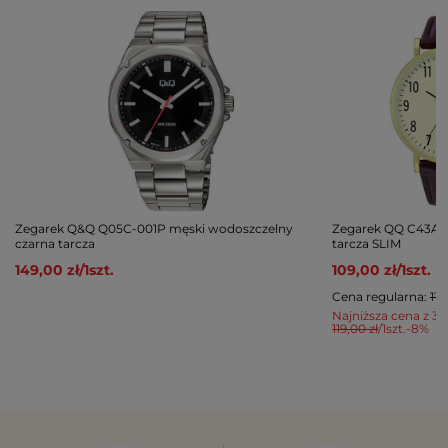
Zegarek Q&Q Q05C-001P męski wodoszczelny
Zegarek QQ C43A-0
czarna tarcza
tarcza SLIM
149,00 zł
/
1
szt.
109,00 zł
/
1
szt.
Cena regularna:
119
Najniższa cena z 30
119,00 zł
/
1
szt.
-8%