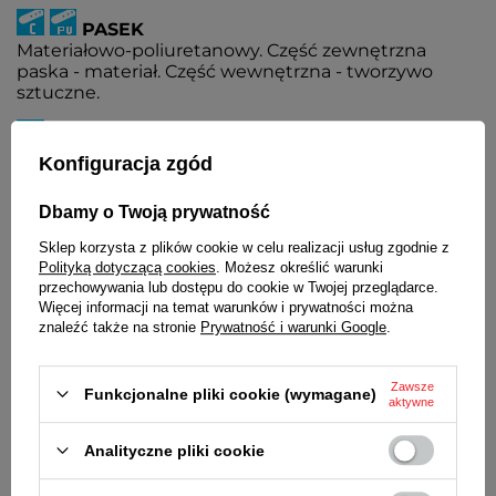
PASEK
Materiałowo-poliuretanowy. Część zewnętrzna
paska - materiał. Część wewnętrzna - tworzywo
sztuczne.
WSKAŹNIK NAŁADOWANIA AKUMULATORA
Podczas niskiego poziomu naładowania
Konfiguracja zgód
akumulatora wskazówka sekundnika porusza się
skokowo co 2 sekundy.
Dbamy o Twoją prywatność
MECHANIZM
Sklep korzysta z plików cookie w celu realizacji usług zgodnie z
MYIOTA
Polityką dotyczącą cookies
. Możesz określić warunki
przechowywania lub dostępu do cookie w Twojej przeglądarce.
ŚREDNICA KOPERTY
Więcej informacji na temat warunków i prywatności można
40 mm
znaleźć także na stronie
Prywatność i warunki Google
.
GRUBOŚĆ KOPERTY
12,5 mm
Zawsze
Funkcjonalne pliki cookie (wymagane)
aktywne
ŚREDNICA SZKIEŁKA
36 mm
Analityczne pliki cookie
SZEROKOŚĆ PASKA