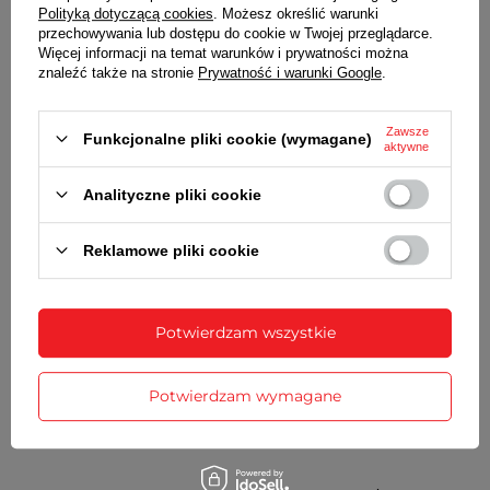
Polityką dotyczącą cookies
. Możesz określić warunki
grubość
3,3 mm
przechowywania lub dostępu do cookie w Twojej przeglądarce.
Więcej informacji na temat warunków i prywatności można
znaleźć także na stronie
Prywatność i warunki Google
.
Wraz z bransoletą otrzymasz:
dowód zakupu - paragon lub fakturę VAT
Zawsze
Funkcjonalne pliki cookie (wymagane)
komplet teleskopów
aktywne
Analityczne pliki cookie
SZCZEGÓŁOWE DANE
Reklamowe pliki cookie
OPINIE
(0)
Potwierdzam wszystkie
Potrzebujesz pomocy? Masz pytania?
Zadaj pytanie a my odpowiemy
Potwierdzam wymagane
Zadaj pytanie
niezwłocznie, najciekawsze pytania i
odpowiedzi publikując dla innych.