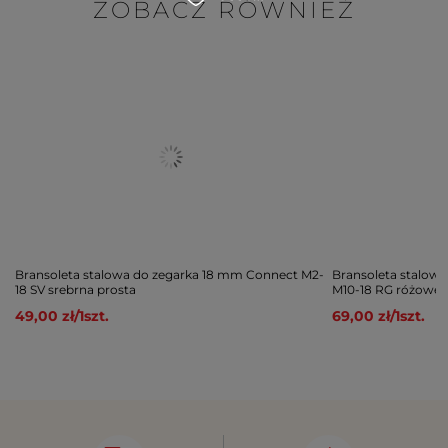
ZOBACZ RÓWNIEŻ
Bransoleta stalowa do zegarka 18 mm Connect M2-
Bransoleta stalow
18 SV srebrna prosta
M10-18 RG różowe 
49,00 zł
/
1
szt.
69,00 zł
/
1
szt.