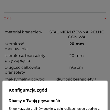
OPIS
materiał bransolety
STAL NIERDZEWNA, PEŁNE
OGNIWA
szerokość
20 mm
mocowania
szerokość bransolety
20 mm
przy zapięciu
długość całkowita
19,5 cm
bransolety
maksymalny obwód
długość bransolety +
nadgarstka
wysokość koperty zegarka
Konfiguracja zgód
możliwość skracania
TAK
kolor
różowe złoto matowy
Dbamy o Twoją prywatność
rodzaj zapięcia
motylkowe
Sklep korzysta z plików cookie w celu realizacji usług zgodnie z