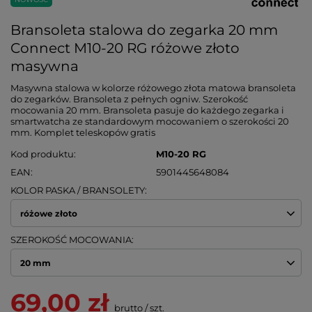
Bransoleta stalowa do zegarka 20 mm
Connect M10-20 RG różowe złoto
masywna
Masywna stalowa w kolorze różowego złota matowa bransoleta
do zegarków. Bransoleta z pełnych ogniw. Szerokość
mocowania 20 mm. Bransoleta pasuje do każdego zegarka i
smartwatcha ze standardowym mocowaniem o szerokości 20
mm. Komplet teleskopów gratis
Kod produktu
M10-20 RG
EAN
5901445648084
KOLOR PASKA / BRANSOLETY
różowe złoto
SZEROKOŚĆ MOCOWANIA
20 mm
69,00 zł
brutto
/
szt.