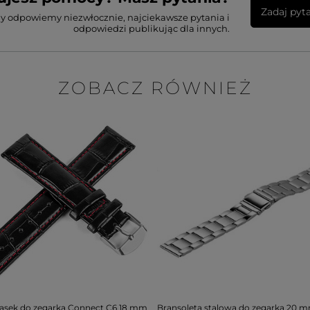
Zadaj pyt
my odpowiemy niezwłocznie, najciekawsze pytania i
odpowiedzi publikując dla innych.
ZOBACZ RÓWNIEŻ
asek do zegarka Connect C6 18 mm
Bransoleta stalowa do zegarka 20 