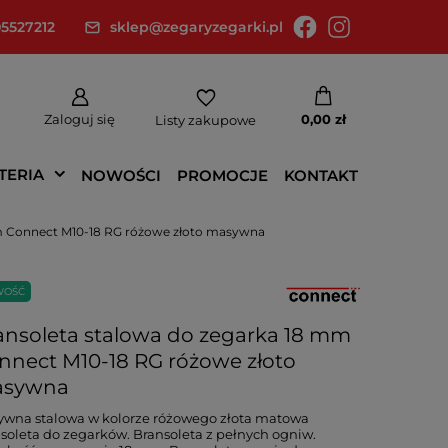
5527212
sklep@zegaryzegarki.pl
Zaloguj się
0,00 zł
Listy zakupowe
TERIA
NOWOŚCI
PROMOCJE
KONTAKT
mm Connect M10-18 RG różowe złoto masywna
WOŚĆ
ansoleta stalowa do zegarka 18 mm
nnect M10-18 RG różowe złoto
sywna
wna stalowa w kolorze różowego złota matowa
soleta do zegarków. Bransoleta z pełnych ogniw.