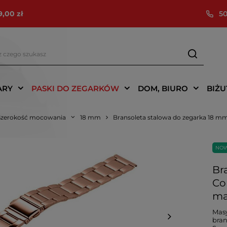
9,00 zł
50
ARY
PASKI DO ZEGARKÓW
DOM, BIURO
BIŻU
Szerokość mocowania
18 mm
Bransoleta stalowa do zegarka 18 
NO
Br
Co
ma
Masy
bran