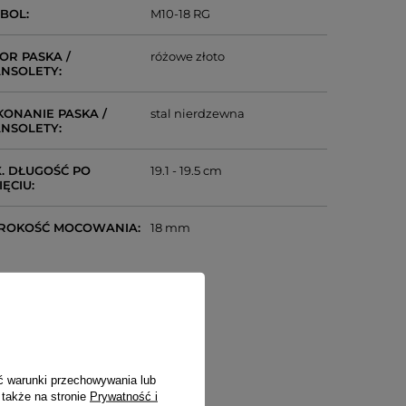
MBOL
M10-18 RG
OR PASKA /
różowe złoto
NSOLETY
ONANIE PASKA /
stal nierdzewna
NSOLETY
. DŁUGOŚĆ PO
19.1 - 19.5 cm
IĘCIU
ROKOŚĆ MOCOWANIA
18 mm
ć warunki przechowywania lub
 także na stronie
Prywatność i