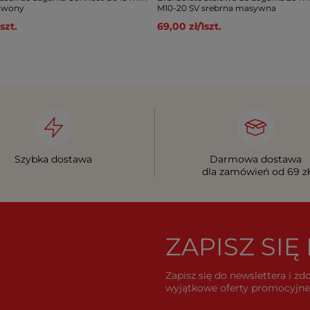
erwony
M10-20 SV srebrna masywna
szt.
69,00 zł
/
1
szt.
Szybka dostawa
Darmowa dostawa
dla zamówień od 69 zł
ZAPISZ SI
Zapisz się do newslettera i z
wyjątkowe oferty promocyjne 