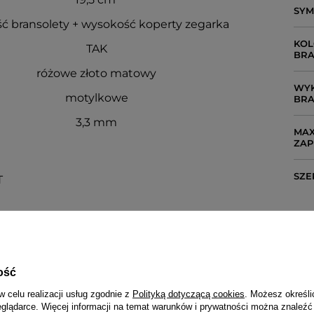
SY
ć bransolety + wysokość koperty zegarka
KOL
TAK
BRA
różowe złoto matowy
WYK
motylkowe
BRA
3,3 mm
MAX
ZAP
SZE
T
NAPISZ SWOJĄ OPINIĘ
ość
Twoja ocena:
5/5
w celu realizacji usług zgodnie z
Polityką dotyczącą cookies
. Możesz określi
eglądarce. Więcej informacji na temat warunków i prywatności można znaleźć