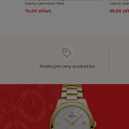
czarny czerwona nitka
czarny cz
74,00 zł
/
1
szt.
59,00 zł
/
1
Atrakcyjne ceny produktów