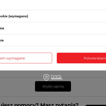
 opinii
cookie (wymagane)
kie
sne zdjęcie produktu:
kie
zam wymagane
Potwierdzam
Wyślij opinię
ujesz pomocy? Masz pytania?