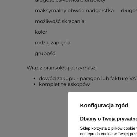
maksymalny obwód nadgarstka
długoś
możliwość skracania
kolor
rodzaj zapięcia
grubość
Wraz z bransoletą otrzymasz:
dowód zakupu - paragon lub fakturę VA
komplet teleskopów
Konfiguracja zgód
Dbamy o Twoją prywatn
Sklep korzysta z plików cookie 
dostępu do cookie w Twojej prz