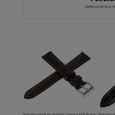
Zadaj pytanie a 
Skórzany pasek do zegarka Connect A03 18 mm
Skórzany p