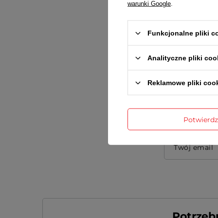
warunki Google
.
Treść twojej
Funkcjonalne pliki 
Analityczne pliki coo
Dodaj wła
Reklamowe pliki coo
Twoje imię
Potwierd
Twój email
Potrzeb