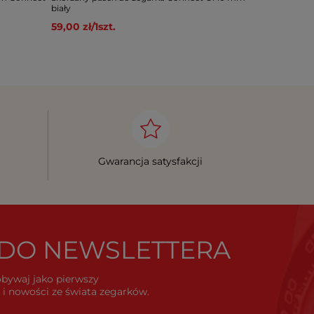
biały
fioletowy
59,00 zł
/
1
szt.
59,00 zł
/
1
sz
Gwarancja satysfakcji
Ę DO NEWSLETTERA
dobywaj jako pierwszy
i nowości ze świata zegarków.