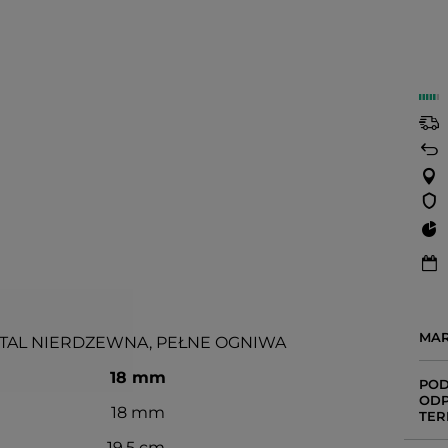
MA
TAL NIERDZEWNA, PEŁNE OGNIWA
18 mm
POD
ODP
18 mm
TER
19,5 cm