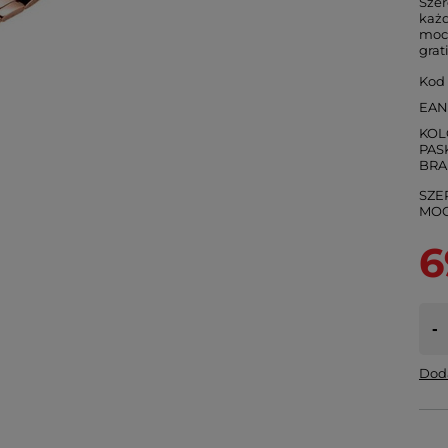
Szer
każ
moc
grat
Kod
EA
KOL
PASK
SZE
6
-
Doda