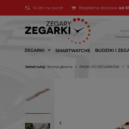
14 dni na zwrot
Bezpłatna dostawa
od 6
ZEGARKI
BUDZIKI I ZEG
SMARTWATCHE
Jesteś tutaj:
Strona główna
PASKI DO ZEGARKÓW