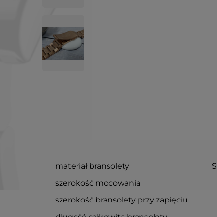
materiał bransolety
S
szerokość mocowania
szerokość bransolety przy zapięciu
długość całkowita bransolety