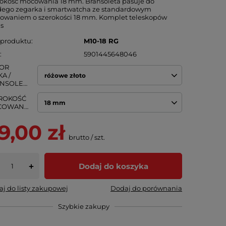
okość mocowania 18 mm. Bransoleta pasuje do
dego zegarka i smartwatcha ze standardowym
owaniem o szerokości 18 mm. Komplet teleskopów
is
 produktu
M10-18 RG
N
5901445648046
OR
A /
różowe złoto
BRANSOLETY
ROKOŚĆ
18 mm
MOCOWANIA
9,00 zł
brutto
/
szt.
Dodaj do koszyka
+
j do listy zakupowej
Dodaj do porównania
Szybkie zakupy