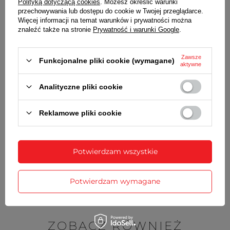
Polityką dotyczącą cookies
. Możesz określić warunki
grubość
3,2 mm
przechowywania lub dostępu do cookie w Twojej przeglądarce.
Więcej informacji na temat warunków i prywatności można
Wraz z bransoletą otrzymasz:
znaleźć także na stronie
Prywatność i warunki Google
.
dowód zakupu - paragon lub fakturę VAT
komplet teleskopów
Zawsze
Funkcjonalne pliki cookie (wymagane)
aktywne
Analityczne pliki cookie
SZCZEGÓŁOWE DANE
Reklamowe pliki cookie
OPINIE
(0)
Potwierdzam wszystkie
Potrzebujesz pomocy? Masz pytania?
Zadaj pytanie a my odpowiemy
Zadaj pytanie
niezwłocznie, najciekawsze pytania i
Potwierdzam wymagane
odpowiedzi publikując dla innych.
ZOBACZ RÓWNIEŻ