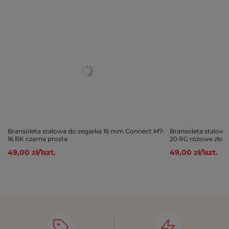
Bransoleta stalowa do zegarka 16 mm Connect M7-
Bransoleta stalow
16 BK czarna prosta
20 RG różowe złoto
49,00 zł
/
1
szt.
49,00 zł
/
1
szt.