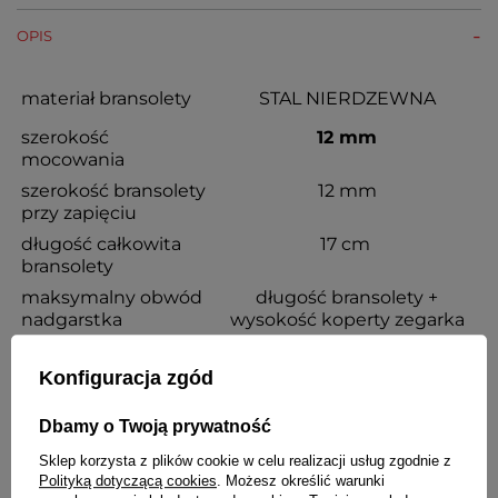
OPIS
materiał bransolety
STAL NIERDZEWNA
szerokość
12 mm
mocowania
szerokość bransolety
12 mm
przy zapięciu
długość całkowita
17 cm
bransolety
maksymalny obwód
długość bransolety +
nadgarstka
wysokość koperty zegarka
możliwość skracania
TAK
Konfiguracja zgód
kolor
srebrny błyszczący
Dbamy o Twoją prywatność
rodzaj zapięcia
motylkowe
Sklep korzysta z plików cookie w celu realizacji usług zgodnie z
grubość
3,1 mm
Polityką dotyczącą cookies
. Możesz określić warunki