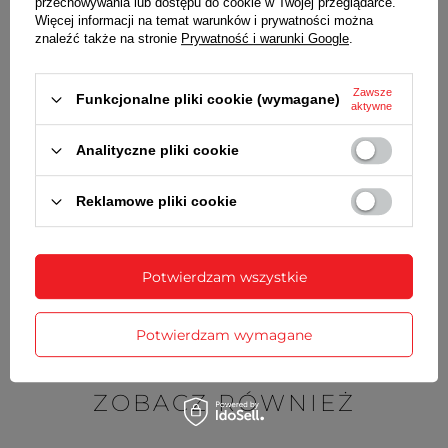
przechowywania lub dostępu do cookie w Twojej przeglądarce.
Wraz z bransoletą otrzymasz:
Więcej informacji na temat warunków i prywatności można
znaleźć także na stronie
Prywatność i warunki Google
.
dowód zakupu - paragon lub fakturę VAT
komplet teleskopów
Zawsze
Funkcjonalne pliki cookie (wymagane)
aktywne
SZCZEGÓŁOWE DANE
Analityczne pliki cookie
OPINIE
(0)
Reklamowe pliki cookie
Potrzebujesz pomocy? Masz pytania?
Potwierdzam wszystkie
Zadaj pytanie a my odpowiemy
Zadaj pytanie
niezwłocznie, najciekawsze pytania i
odpowiedzi publikując dla innych.
Potwierdzam wymagane
ZOBACZ RÓWNIEŻ