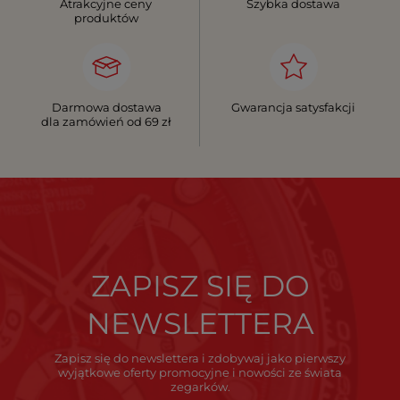
Atrakcyjne ceny
Szybka dostawa
produktów
Darmowa dostawa
Gwarancja satysfakcji
dla zamówień od 69 zł
ZAPISZ SIĘ DO
NEWSLETTERA
Zapisz się do newslettera i zdobywaj jako pierwszy
wyjątkowe oferty promocyjne i nowości ze świata
zegarków.