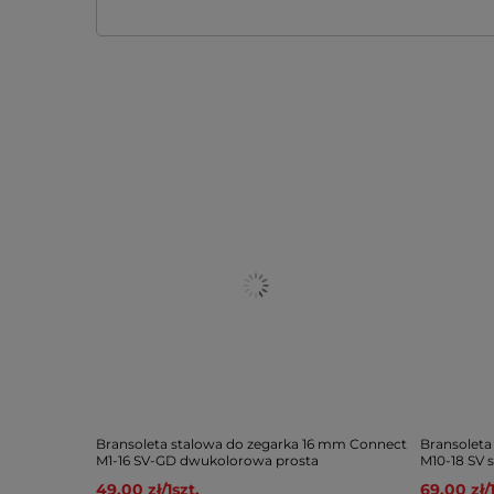
Bransoleta stalowa do zegarka 16 mm Connect
Bransoleta
M1-16 SV-GD dwukolorowa prosta
M10-18 SV
49,00 zł
/
1
szt.
69,00 zł
/