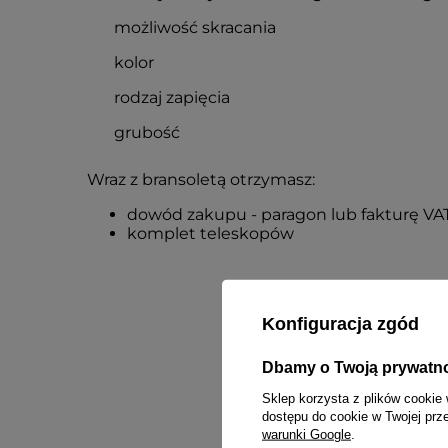
możliwość skracania
kolor
rodzaj zapięcia
grubość
Wraz z bransoletą otrzymasz:
dowód zakupu - paragon lub fakturę VA
komplet teleskopów
Konfiguracja zgód
Dbamy o Twoją prywatn
Sklep korzysta z plików cookie 
dostępu do cookie w Twojej prz
warunki Google
.
Treść twojej