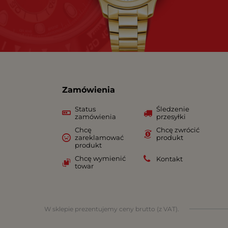
Zamówienia
Status
Śledzenie
zamówienia
przesyłki
Chcę
Chcę zwrócić
zareklamować
produkt
produkt
Chcę wymienić
Kontakt
towar
W sklepie prezentujemy ceny brutto (z VAT).