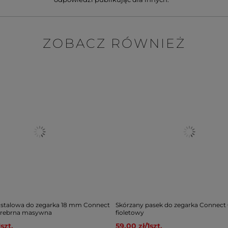
ZOBACZ RÓWNIEŻ
 stalowa do zegarka 18 mm Connect
Skórzany pasek do zegarka Connect
 srebrna masywna
fioletowy
1
szt.
59,00 zł
/
1
szt.