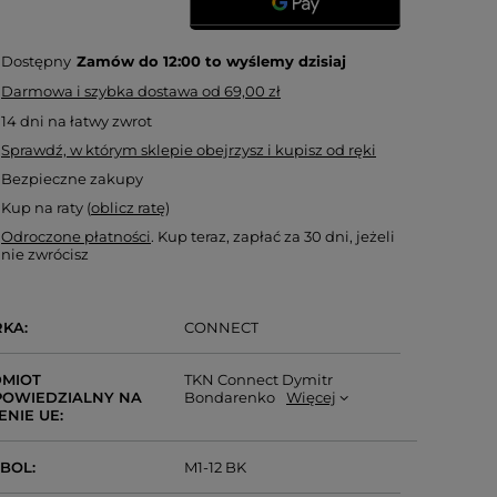
Dostępny
Zamów do
12:00 to wyślemy dzisiaj
Darmowa i szybka dostawa
od
69,00 zł
14
dni na łatwy zwrot
Sprawdź, w którym sklepie obejrzysz i kupisz od ręki
Bezpieczne zakupy
Kup na raty (
oblicz ratę
)
Odroczone płatności
. Kup teraz, zapłać za 30 dni, jeżeli
nie zwrócisz
RKA
CONNECT
MIOT
TKN Connect Dymitr
OWIEDZIALNY NA
Bondarenko
Więcej
ENIE UE
MBOL
M1-12 BK