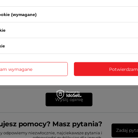
cookie (wymagane)
kie
sne zdjęcie produktu:
kie
zam wymagane
Potwierdzam
Wyślij opinię
ujesz pomocy? Masz pytania?
Zadaj pyt
my odpowiemy niezwłocznie, najciekawsze pytania i
odpowiedzi publikując dla innych.