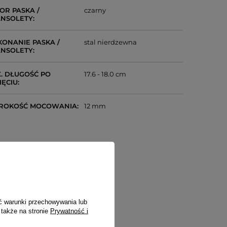
OR PASKA /
czarny
NSOLETY
ONANIE PASKA /
stal nierdzewna
NSOLETY
. DŁUGOŚĆ PO
17.6 - 18.0 cm
IĘCIU
ROKOŚĆ MOCOWANIA
12 mm
ć warunki przechowywania lub
 także na stronie
Prywatność i