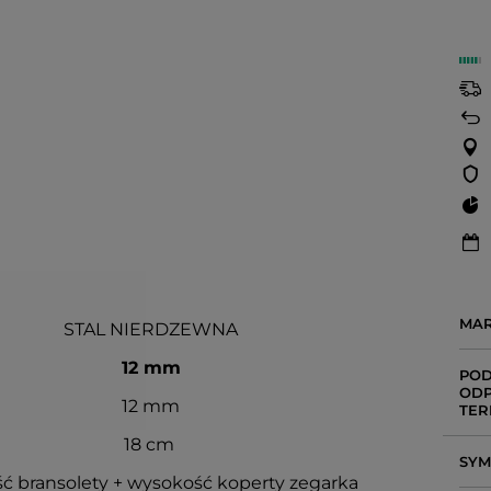
MA
STAL NIERDZEWNA
12 mm
POD
ODP
12 mm
TER
18 cm
SY
ć bransolety + wysokość koperty zegarka