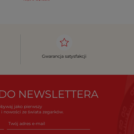
Gwarancja satysfakcji
Ę DO NEWSLETTERA
dobywaj jako pierwszy
i nowości ze świata zegarków.