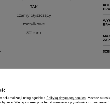
KOL
TAK
BRA
czarny błyszczący
WYK
motylkowe
BRA
3,2 mm
MAX
ZAP
SZE
T
NAPISZ SWOJĄ OPINIĘ
Twoja ocena:
5/5
ość
w celu realizacji usług zgodnie z
Polityką dotyczącą cookies
. Możesz określi
eglądarce. Więcej informacji na temat warunków i prywatności można znaleźć
 opinii