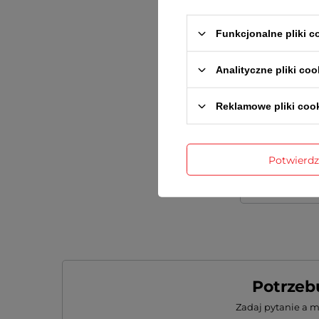
Funkcjonalne pliki 
Analityczne pliki coo
Dodaj wła
Reklamowe pliki coo
Twoje imię
Potwierd
Twój email
Potrzeb
Zadaj pytanie a 