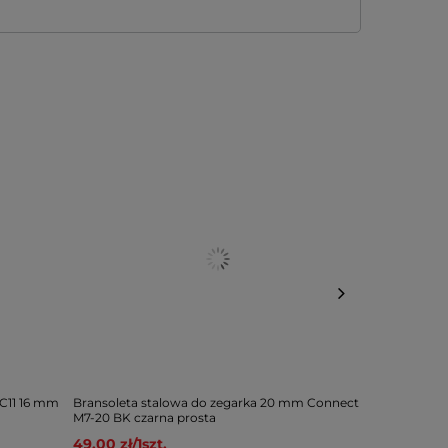
 C11 16 mm
Bransoleta stalowa do zegarka 20 mm Connect
Bransoleta s
M7-20 BK czarna prosta
M1-14 BK cza
49,00 zł
/
1
szt.
49,00 zł
/
1
s