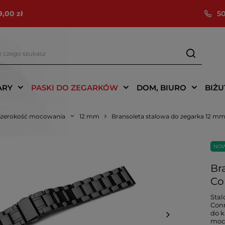
9,00 zł
50
ARY
PASKI DO ZEGARKÓW
DOM, BIURO
BIŻU
Szerokość mocowania
12 mm
Bransoleta stalowa do zegarka 12 mm
NO
Br
Co
Stal
Conn
do 
moc