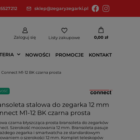
5527212
sklep@zegaryzegarki.pl
Zaloguj się
0,00 zł
Listy zakupowe
TERIA
NOWOŚCI
PROMOCJE
KONTAKT
 Connect M1-12 BK czarna prosta
WOŚĆ
ansoleta stalowa do zegarka 12 mm
nnect M1-12 BK czarna prosta
owa czarna błyszcząca prosta bransoleta do zegarków
ect. Szerokość mocowania 12 mm. Bransoleta pasuje
każdego zegarka i smartwatcha ze standardowym
owaniem o szerokości 12 mm. Komplet teleskopów