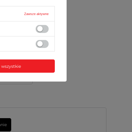
Zawsze aktywne
 wszystkie
anie