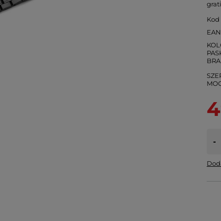
grat
Kod
EA
KOL
PASK
SZE
4
-
Doda