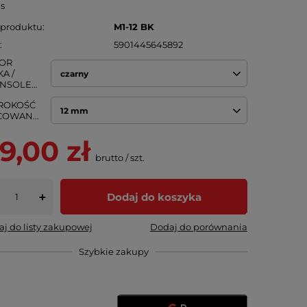
is
 produktu
M1-12 BK
N
5901445645892
OR
A /
czarny
BRANSOLETY
ROKOŚĆ
12 mm
MOCOWANIA
9,00 zł
brutto
/
szt.
Dodaj do koszyka
+
j do listy zakupowej
Dodaj do porównania
Szybkie zakupy