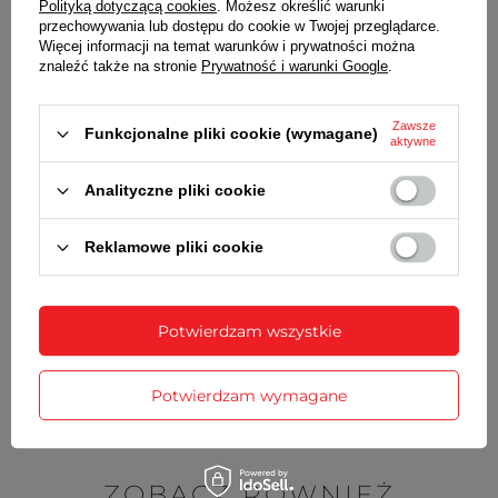
Polityką dotyczącą cookies
. Możesz określić warunki
grubość
3,2 mm
przechowywania lub dostępu do cookie w Twojej przeglądarce.
Więcej informacji na temat warunków i prywatności można
Wraz z bransoletą otrzymasz:
znaleźć także na stronie
Prywatność i warunki Google
.
dowód zakupu - paragon lub fakturę VAT
komplet teleskopów
Zawsze
Funkcjonalne pliki cookie (wymagane)
aktywne
Analityczne pliki cookie
SZCZEGÓŁOWE DANE
Reklamowe pliki cookie
OPINIE
(0)
Potwierdzam wszystkie
Potrzebujesz pomocy? Masz pytania?
Zadaj pytanie a my odpowiemy
Zadaj pytanie
Potwierdzam wymagane
niezwłocznie, najciekawsze pytania i
odpowiedzi publikując dla innych.
ZOBACZ RÓWNIEŻ