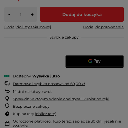
-
Dodaj do koszyka
+
Dodaj do listy zakupowej
Dodaj do porównania
Szybkie zakupy
Dostępny
Wysyłka
jutro
Darmowa i szybka dostawa
od
69,00 zł
14
dni na łatwy zwrot
Sprawdź, w którym sklepie obejrzysz i kupisz od ręki
Bezpieczne zakupy
Kup na raty (
oblicz ratę
)
Odroczone płatności
. Kup teraz, zapłać za 30 dni, jeżeli nie
zwrócisz