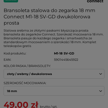
Bransoleta stalowa do zegarka 18 mm
Connect M1-18 SV-GD dwukolorowa
prosta
Stalowa srebrna ze złotymi paskami błyszcząca prosta
bransoleta do zegarków Connect. Szerokość mocowania 18 mm.
Bransoleta pasuje do każdego zegarka i smartwatcha ze
standardowym mocowaniem o szerokości 18 mm. Komplet
teleskopów gratis
Kod produktu
M1-18 SV-GD
EAN
5901445645922
KOLOR PASKA / BRANSOLETY
złoty / srebrny / dwukolorowa
SZEROKOŚĆ MOCOWANIA
18 mm
49,00 zł
brutto
/
szt.