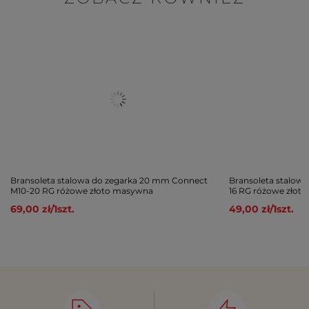
Bransoleta stalowa do zegarka 20 mm Connect
Bransoleta stalow
M10-20 RG różowe złoto masywna
16 RG różowe złoto
69,00 zł
/
1
szt.
49,00 zł
/
1
szt.