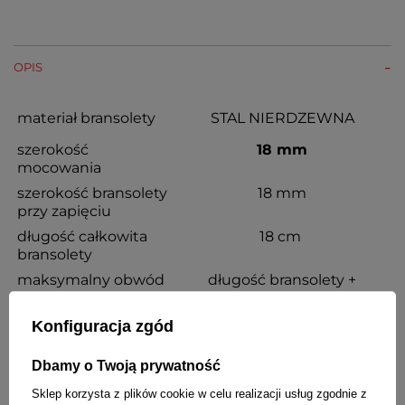
OPIS
materiał bransolety
STAL NIERDZEWNA
szerokość
18 mm
mocowania
szerokość bransolety
18 mm
przy zapięciu
długość całkowita
18 cm
bransolety
maksymalny obwód
długość bransolety +
nadgarstka
wysokość koperty zegarka
możliwość skracania
TAK
Konfiguracja zgód
kolor
złoty srebrny błyszczący
Dbamy o Twoją prywatność
rodzaj zapięcia
motylkowe
Sklep korzysta z plików cookie w celu realizacji usług zgodnie z