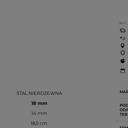
MA
STAL NIERDZEWNA
18 mm
POD
ODP
14 mm
TER
18,5 cm
SY