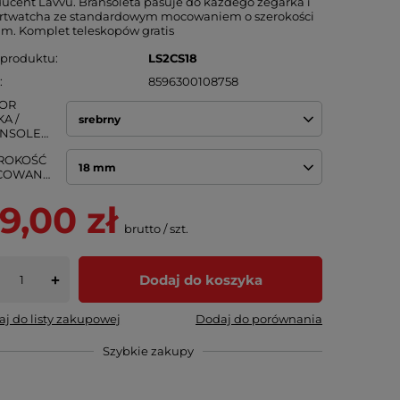
ucent Lavvu. Bransoleta pasuje do każdego zegarka i
rtwatcha ze standardowym mocowaniem o szerokości
m. Komplet teleskopów gratis
 produktu
LS2CS18
N
8596300108758
OR
A /
srebrny
BRANSOLETY
ROKOŚĆ
18 mm
MOCOWANIA
9,00 zł
brutto
/
szt.
Dodaj do koszyka
+
j do listy zakupowej
Dodaj do porównania
Szybkie zakupy