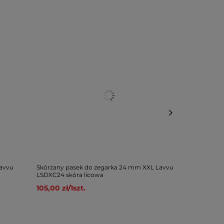
Lavvu
Skórzany pasek do zegarka 24 mm XXL Lavvu
Skórzany pas
LSDXC24 skóra licowa
SUEDE LSAEF
105,00 zł
/
1
szt.
89,00 zł
/
1
sz