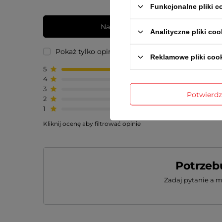
Funkcjonalne pliki 
Napisz swoją opinię
Analityczne pliki coo
Pokaż tylko opinie potwierdzone zakupem
Reklamowe pliki coo
5
1
4
0
3
0
Potwierd
2
0
1
0
Kliknij ocenę aby filtrować opinie
Potrzeb
Zadaj pytanie a 