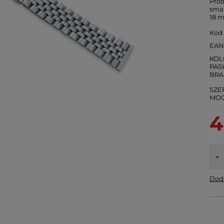
Prod
sma
18 m
Kod
EA
KOL
PASK
SZE
4
-
Doda