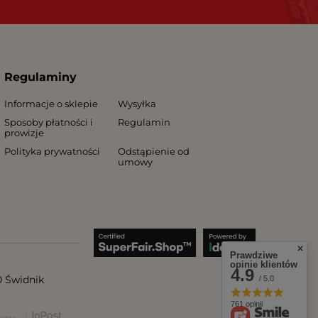
Regulaminy
Informacje o sklepie
Wysyłka
Sposoby płatności i
Regulamin
prowizje
Polityka prywatności
Odstąpienie od
umowy
Prawdziwe
opinie klientów
4.9
0
Świdnik
/ 5.0
761 opinii