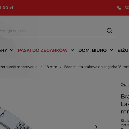
9,00 zł
50
ARY
PASKI DO ZEGARKÓW
DOM, BIURO
BIŻU
Szerokość mocowania
18 mm
Bransoleta stalowa do zegarka 18 m
Opin
Br
La
m
Sta
bran