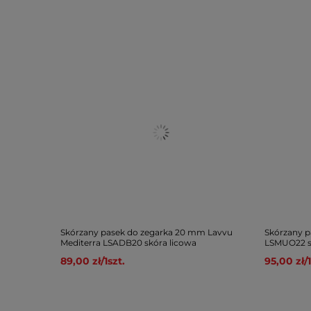
Skórzany pasek do zegarka 20 mm Lavvu
Skórzany p
Mediterra LSADB20 skóra licowa
LSMUO22 s
89,00 zł
/
1
szt.
95,00 zł
/
1