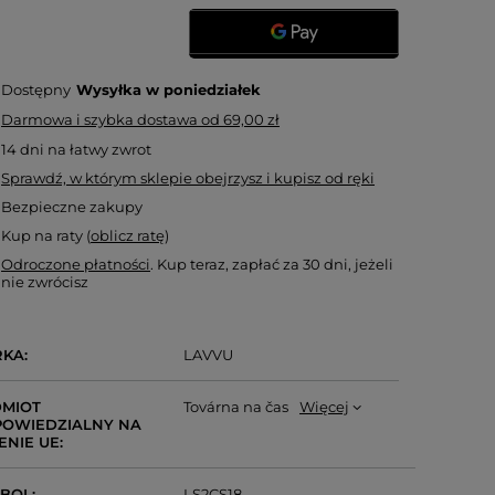
Dostępny
Wysyłka
w poniedziałek
Darmowa i szybka dostawa
od
69,00 zł
14
dni na łatwy zwrot
Sprawdź, w którym sklepie obejrzysz i kupisz od ręki
Bezpieczne zakupy
Kup na raty (
oblicz ratę
)
Odroczone płatności
. Kup teraz, zapłać za 30 dni, jeżeli
nie zwrócisz
RKA
LAVVU
MIOT
Továrna na čas
Więcej
OWIEDZIALNY NA
ENIE UE
MBOL
LS2CS18