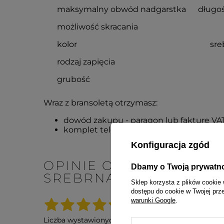
maksymalny obwód nadgarstka
długoś
możliwość skracania
kolor
sre
rodzaj zapięcia
grubość
Wraz z bransoletą otrzymasz:
dowód zakupu - paragon lub fakturę VA
komplet teleskopów
Konfiguracja zgód
OPINIE O BRANSOLETA
Dbamy o Twoją prywatn
SREBRNA ZWĘŻANA O 
Sklep korzysta z plików cookie 
dostępu do cookie w Twojej prz
5.00
warunki Google
.
Liczba wystawionych opinii: 1