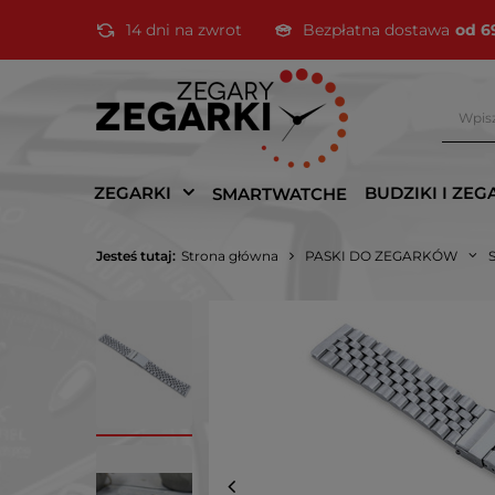
14 dni na zwrot
Bezpłatna dostawa
od 6
ZEGARKI
BUDZIKI I ZEG
SMARTWATCHE
Jesteś tutaj:
Strona główna
PASKI DO ZEGARKÓW