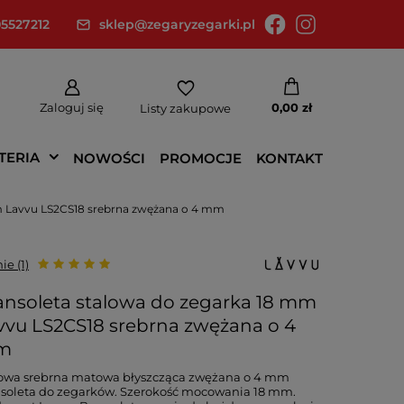
5527212
sklep@zegaryzegarki.pl
Zaloguj się
0,00 zł
Listy zakupowe
TERIA
NOWOŚCI
PROMOCJE
KONTAKT
m Lavvu LS2CS18 srebrna zwężana o 4 mm
ie (1)
ansoleta stalowa do zegarka 18 mm
vvu LS2CS18 srebrna zwężana o 4
m
lowa srebrna matowa błyszcząca zwężana o 4 mm
soleta do zegarków. Szerokość mocowania 18 mm.