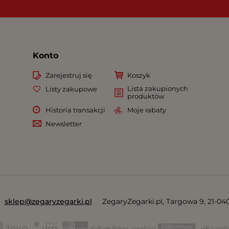
Konto
Zarejestruj się
Koszyk
Lista zakupionych
Listy zakupowe
produktów
Historia transakcji
Moje rabaty
Newsletter
sklep@zegaryzegarki.pl
ZegaryZegarki.pl
,
Targowa 9
,
21-04