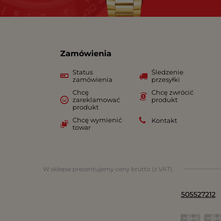
Zamówienia
Status
Śledzenie
zamówienia
przesyłki
Chcę
Chcę zwrócić
zareklamować
produkt
produkt
Chcę wymienić
Kontakt
towar
W sklepie prezentujemy ceny brutto (z VAT).
505527212