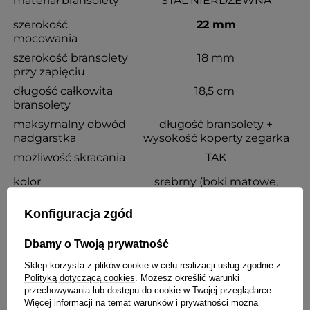
materiał bransolety
STAL NIERDZEWNA
szerokość
22 mm
mocowania
szerokość bransolety
18 mm
przy zapięciu
długość całkowita
18,5 cm
bransolety
maksymalny obwód
długość bransolety +
nadgarstka
wysokość koperty zegarka
możliwość skracania
TAK
kolor
srebrny (boki matowe,
środek błyszczący)
Konfiguracja zgód
rodzaj zapięcia
z regulacją i
zabezpieczeniem
Dbamy o Twoją prywatność
grubość
3,5 mm
Sklep korzysta z plików cookie w celu realizacji usług zgodnie z
Polityką dotyczącą cookies
. Możesz określić warunki
Wraz z bransoletą otrzymasz:
przechowywania lub dostępu do cookie w Twojej przeglądarce.
Więcej informacji na temat warunków i prywatności można
dowód zakupu - paragon lub fakturę VAT