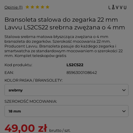
Opinie (1)
Bransoleta stalowa do zegarka 22 mm
Lavvu LS2CS22 srebrna zwężana o 4 mm
Stalowa srebrna matowa błyszcząca zwężana o 4 mm
bransoleta do zegarków. Szerokość mocowania 22 mm.
Producent Lavvu. Bransoleta pasuje do każdego zegarka i
smartwatcha ze standardowym mocowaniem o szerokości 22
mm. Komplet teleskopów gratis
Kod produktu
LS2CS22
EAN
8596300108642
KOLOR PASKA / BRANSOLETY
srebrny
SZEROKOŚĆ MOCOWANIA
18 mm
49,00 zł
brutto
/
szt.