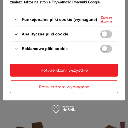
znaleźć także na stronie
Prywatność i warunki Google
.
komplet teleskopów
Zawsze
Funkcjonalne pliki cookie (wymagane)
aktywne
SZCZEGÓŁOWE DANE
Analityczne pliki cookie
OPINIE
(1)
Reklamowe pliki cookie
Potrzebujesz pomocy? Masz pytania?
Zadaj pytanie a my odpowiemy
Potwierdzam wszystkie
Zadaj pytanie
niezwłocznie, najciekawsze pytania i
odpowiedzi publikując dla innych.
Potwierdzam wymagane
ZOBACZ RÓWNIEŻ