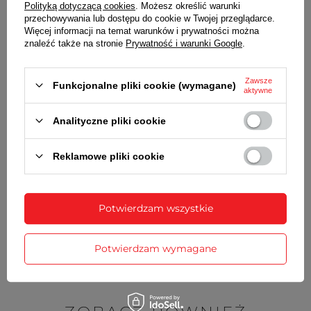
Polityką dotyczącą cookies
. Możesz określić warunki
grubość
3 mm
przechowywania lub dostępu do cookie w Twojej przeglądarce.
Więcej informacji na temat warunków i prywatności można
znaleźć także na stronie
Prywatność i warunki Google
.
Wraz z bransoletą otrzymasz:
dowód zakupu - paragon lub fakturę VAT
Zawsze
komplet teleskopów
Funkcjonalne pliki cookie (wymagane)
aktywne
Analityczne pliki cookie
SZCZEGÓŁOWE DANE
Reklamowe pliki cookie
OPINIE
(0)
Potwierdzam wszystkie
Potrzebujesz pomocy? Masz pytania?
Zadaj pytanie a my odpowiemy
Potwierdzam wymagane
Zadaj pytanie
niezwłocznie, najciekawsze pytania i
odpowiedzi publikując dla innych.