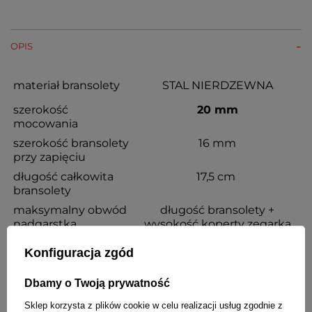
OPIS
materiał bransolety
STAL NIERDZEWNA
szerokość
20 mm
mocowania
szerokość bransolety
16 mm
przy zapięciu
długość całkowita
17,5 cm
bransolety
maksymalny obwód
długość bransolety +
nadgarstka
wysokość koperty zegarka
możliwość skracania
TAK
Konfiguracja zgód
kolor
kolor złoty błyszczący
Dbamy o Twoją prywatność
rodzaj zapięcia
z regulacją i
zabezpieczeniem
Sklep korzysta z plików cookie w celu realizacji usług zgodnie z