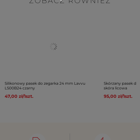
ZOBACZ RÓWNIEŻ
Silikonowy pasek do zegarka 24 mm Lavvu
Skórzany pasek do
LS00B24 czarny
skóra licowa
47,00 zł
/
1
szt.
95,00 zł
/
1
szt.