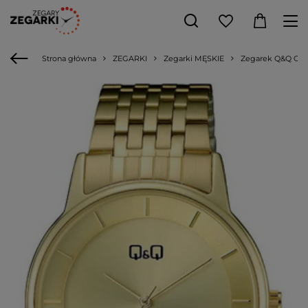
Strona główna
ZEGARKI
Zegarki MĘSKIE
Zegarek Q&Q C62A-