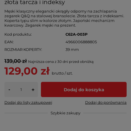
złota tarcza i indeksy
Męski klasyczny elegancki okrągły odporny na zachlapania
zegarek Q&Q na stalowej bransolecie. Złota tarcza z indeksami.
Koperta typu slim w kolorze złotym. Japoński mechanizm
kwarcowy. Zegarek męski na prezent.
Kod produktu
C62A-003P
EAN
4966006888805
ROZMIAR KOPERTY
39 mm
139,00 zł
Najniższa cena z 30 dni przed obniżką
129,00 zł
brutto
/
szt.
-
Dodaj do koszyka
+
Dodaj do listy zakupowej
Dodaj do porównania
Szybkie zakupy