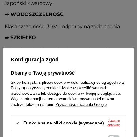
Japoński kwarcowy
➡️
WODOSZCZELNOŚĆ
Klasa szczelności 30M - odporny na zachlapania
➡️
SZKIEŁKO
Mineralne płaskie, podwyższona odporność na
zarysowania
Konfiguracja zgód
➡️
KOPERTA
Dbamy o Twoją prywatność
Metalowa typu slim, w kolorze złotym
Sklep korzysta z plików cookie w celu realizacji usług zgodnie z
Polityką dotyczącą cookies
. Możesz określić warunki
➡️
TARCZA
przechowywania lub dostępu do cookie w Twojej przeglądarce.
Więcej informacji na temat warunków i prywatności można
Złota, złote indeksy i wskazówki
znaleźć także na stronie
Prywatność i warunki Google
.
➡️
BRANSOLETA
Zawsze
Funkcjonalne pliki cookie (wymagane)
Stalowa w kolorze koperty, zapięcie pełne
aktywne
zamknięte z regulacją