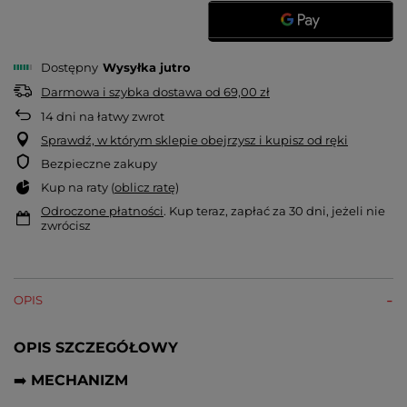
Dostępny
Wysyłka
jutro
Darmowa i szybka dostawa
od
69,00 zł
14
dni na łatwy zwrot
Sprawdź, w którym sklepie obejrzysz i kupisz od ręki
Bezpieczne zakupy
Kup na raty (
oblicz ratę
)
Odroczone płatności
. Kup teraz, zapłać za 30 dni, jeżeli nie
zwrócisz
OPIS
OPIS SZCZEGÓŁOWY
➡️
MECHANIZM