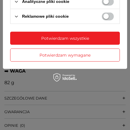
Analityczne pliki cookie
➡️
ŚREDNICA KOPERTY
39 mm
Reklamowe pliki cookie
➡️
GRUBOŚĆ KOPERTY
Potwierdzam wszystkie
8 mm
➡️
SZEROKOŚĆ BRANSOLETY PRZY KOPERCIE
Potwierdzam wymagane
20 mm
➡️
WAGA
82 g
SZCZEGÓŁOWE DANE
GWARANCJA
OPINIE
(0)