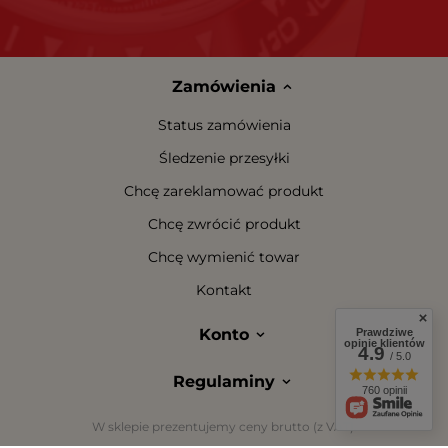
Zamówienia
Status zamówienia
Śledzenie przesyłki
Chcę zareklamować produkt
Chcę zwrócić produkt
Chcę wymienić towar
Kontakt
Konto
Prawdziwe
opinie klientów
4.9
/ 5.0
Regulaminy
760 opinii
W sklepie prezentujemy ceny brutto (z VAT).