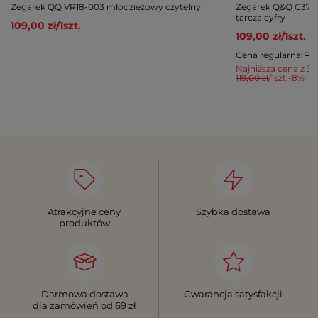
Zegarek QQ VR18-003 młodzieżowy czytelny
Zegarek Q&Q C37A-
tarcza cyfry
109,00 zł
/
1
szt.
109,00 zł
/
1
szt.
Cena regularna:
119
Najniższa cena z 30
119,00 zł
/
1
szt.
-8%
Atrakcyjne ceny
Szybka dostawa
produktów
Darmowa dostawa
Gwarancja satysfakcji
dla zamówień od 69 zł