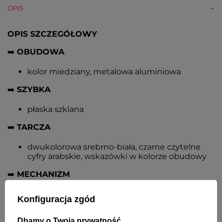
OPIS
OPIS SZCZEGÓŁOWY
➡️
OBUDOWA
kolor miedziany, metalowa aluminiowa
➡️
SZYBKA
płaska szklana
➡️
TARCZA
dwukolorowa srebrno-biała, czarne czytelne
cyfry arabskie, wskazówki w kolorze obudowy
➡️
MECHANIZM
kwarcowy cichy, z płynącym sekundnikiem
Konfiguracja zgód
➡️
FORMAT WYŚWIETLANIA GODZINY
Dbamy o Twoją prywatność