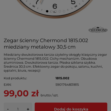
Zegar ścienny Chermond 1815.002
miedziany metalowy 30,5 cm
Miedziany dwukolorowa tarcza czytelny okrągły klasyczny zegar
ścienny Chermond 1815.002. Cichy mechanizm. Obudowa
aluminiowa. Dwukolorowa tarcza. Płaska szklana szybka.
Średnica 30,5 cm. Efektowny zegar do pokoju, salonu, kuchni,
sypialni, biura, recepcji
Kod produktu
1815.002
EAN
5901764831815
99,00 zł
brutto
/
szt.
-
Dodaj do koszyka
+