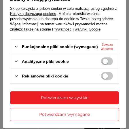
12-godzinny
Sklep korzysta z plików cookie w celu realizacji usług zgodnie z
Polityką dotyczącą cookies
. Możesz określić warunki
➡️
ZASILANIE
przechowywania lub dostępu do cookie w Twojej przeglądarce.
Więcej informacji na temat warunków i prywatności można
1 bateria typu AA (LR6, paluszek)
znaleźć także na stronie
Prywatność i warunki Google
.
➡️
WYMIARY
Zawsze
Funkcjonalne pliki cookie (wymagane)
średnica - 30,5 cm, grubość - 4,5 cm
aktywne
Analityczne pliki cookie
SZCZEGÓŁOWE DANE
Reklamowe pliki cookie
GWARANCJA
OPINIE
(0)
Potwierdzam wszystkie
Potrzebujesz pomocy? Masz pytania?
Potwierdzam wymagane
Zadaj pytanie a my odpowiemy
Zadaj pytanie
niezwłocznie, najciekawsze pytania i