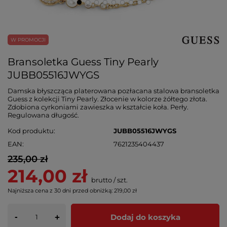
W PROMOCJI
Bransoletka Guess Tiny Pearly
JUBB05516JWYGS
Damska błyszcząca platerowana pozłacana stalowa bransoletka
Guess z kolekcji Tiny Pearly. Złocenie w kolorze żółtego złota.
Zdobiona cyrkoniami zawieszka w kształcie koła. Perły.
Regulowana długość.
Kod produktu
JUBB05516JWYGS
EAN
7621235404437
235,00 zł
214,00 zł
brutto
/
szt.
Najniższa cena z 30 dni przed obniżką:
219,00 zł
-
Dodaj do koszyka
+