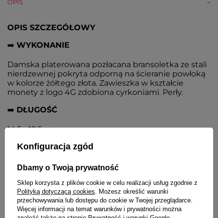
OPIS
OPIS SZCZEGÓŁOWY
➡️
WYKONANIE
Damska platerowana pozłacana bransoletka ze stali
nierdzewnej pokryta odporną na ścieranie powłoką
w kolorze żółtego złota. Zawieszka w kształcie
monety z logo 4G zdobiona cyrkoniami. Perły.
➡️
DŁUGOŚĆ
14,5 - 18,5 cm
Konfiguracja zgód
➡️
ZAPIĘCIE
Typu karabińczyk, regulowane, zakończone
Dbamy o Twoją prywatność
trójkątem z logo
Sklep korzysta z plików cookie w celu realizacji usług zgodnie z
Polityką dotyczącą cookies
. Możesz określić warunki
przechowywania lub dostępu do cookie w Twojej przeglądarce.
SZCZEGÓŁOWE DANE
Więcej informacji na temat warunków i prywatności można
znaleźć także na stronie
Prywatność i warunki Google
.