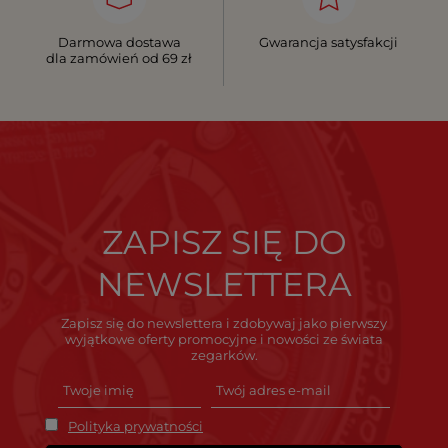
Darmowa dostawa
Gwarancja satysfakcji
dla zamówień od 69 zł
ZAPISZ SIĘ DO
NEWSLETTERA
Zapisz się do newslettera i zdobywaj jako pierwszy
wyjątkowe oferty promocyjne i nowości ze świata
zegarków.
Polityka prywatności