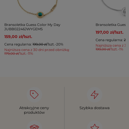
Bransoletka Guess Color My Day
Bransoletka Gues
JUBB02246JWYGEMS
197,00 zł
/
1
szt.
159,00 zł
/
1
szt.
Cena regularna:
215
Cena regularna:
199,00 zł
/
1
szt.
-20%
Najniższa cena z 30
199,00 zł
/
1
szt.
-1%
Najniższa cena z 30 dni przed obniżką:
179,00 zł
/
1
szt.
-11%
Atrakcyjne ceny
Szybka dostawa
produktów