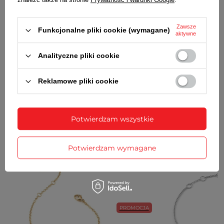
GWARANCJA
Zawsze
OPINIE
(0)
Funkcjonalne pliki cookie (wymagane)
aktywne
Analityczne pliki cookie
Potrzebujesz pomocy? Masz pytania?
Reklamowe pliki cookie
Zadaj pytanie a my odpowiemy
Zadaj pytanie
niezwłocznie, najciekawsze pytania i
odpowiedzi publikując dla innych.
Potwierdzam wszystkie
ZOBACZ RÓWNIEŻ
Potwierdzam wymagane
PROMOCJA