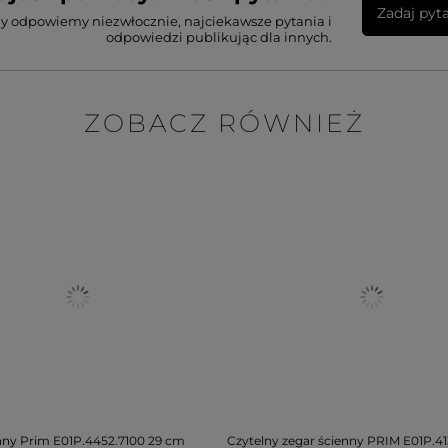
Zadaj pyt
my odpowiemy niezwłocznie, najciekawsze pytania i
odpowiedzi publikując dla innych.
ZOBACZ RÓWNIEŻ
nny Prim E01P.4452.7100 29 cm
Czytelny zegar ścienny PRIM E01P.41