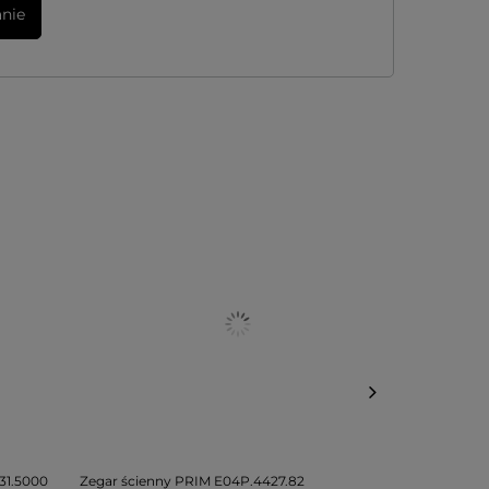
anie
31.5000
Zegar ścienny PRIM E04P.4427.82
Zegar ścienn