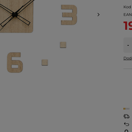
Kod
EA
1
-
Doda