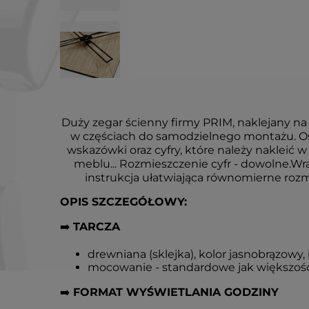
Duży zegar ścienny firmy PRIM, naklejany na 
w częściach do samodzielnego montażu. O
wskazówki oraz cyfry, które należy nakleić 
meblu... Rozmieszczenie cyfr - dowolne.Wr
instrukcja ułatwiająca równomierne ro
OPIS SZCZEGÓŁOWY:
➡️
TARCZA
drewniana (sklejka), kolor jasnobrązowy,
mocowanie - standardowe jak większość
➡️
FORMAT WYŚWIETLANIA GODZINY