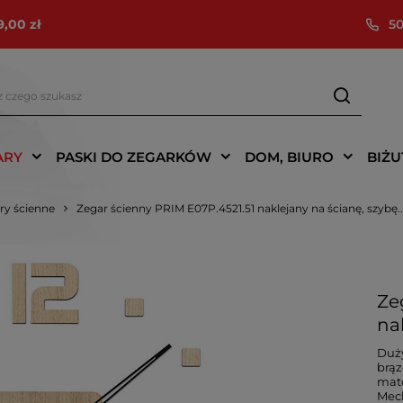
9,00 zł
50
ARY
PASKI DO ZEGARKÓW
DOM, BIURO
BIŻU
ry ścienne
Zegar ścienny PRIM E07P.4521.51 naklejany na ścianę, szybę.
Ze
na
Duży
brąz
mat
Mech