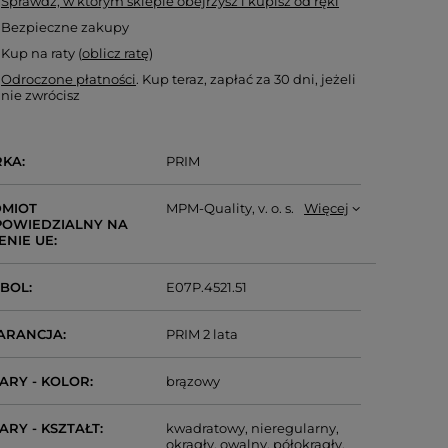
Sprawdź, w którym sklepie obejrzysz i kupisz od ręki
Bezpieczne zakupy
Kup na raty (
oblicz ratę
)
Odroczone płatności
. Kup teraz, zapłać za 30 dni, jeżeli
nie zwrócisz
RKA
PRIM
MIOT
MPM-Quality, v. o. s.
Więcej
OWIEDZIALNY NA
ENIE UE
MBOL
E07P.4521.51
ARANCJA
PRIM 2 lata
ARY - KOLOR
brązowy
ARY - KSZTAŁT
kwadratowy
nieregularny
okrągły
owalny
półokrągły