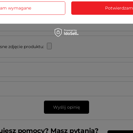
zam wymagane
Potwierdzam
 opinii
sne zdjęcie produktu:
Wyślij opinię
ujesz pomocy? Masz pytania?