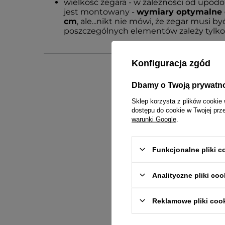
wielkość zegara - w zależności od upod
jest montowany -
wymiary optymalne d
cm
, ale...nikt nie mówi, że zegar musi 
poszczególnych elementów zależy tylko 
Konfiguracja zgód
Dbamy o Twoją prywatn
Sklep korzysta z plików cookie 
dostępu do cookie w Twojej prz
warunki Google
.
Gwarancja r
Funkcjonalne pliki 
Analityczne pliki coo
Reklamowe pliki coo