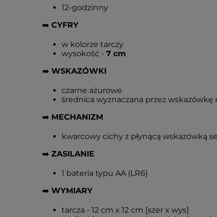
12-godzinny
➡️
CYFRY
w kolorze tarczy
wysokość -
7 cm
➡️
WSKAZÓWKI
czarne ażurowe
średnica wyznaczana przez wskazówkę 
➡️
MECHANIZM
kwarcowy cichy z płynącą wskazówką s
➡️
ZASILANIE
1 bateria typu AA (LR6)
➡️
WYMIARY
tarcza - 12 cm x 12 cm [szer x wys]