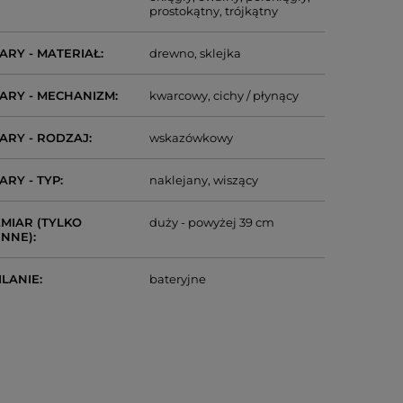
prostokątny
trójkątny
ARY - MATERIAŁ
drewno
sklejka
ARY - MECHANIZM
kwarcowy
cichy / płynący
ARY - RODZAJ
wskazówkowy
ARY - TYP
naklejany
wiszący
MIAR (TYLKO
duży - powyżej 39 cm
ENNE)
ILANIE
bateryjne