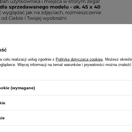
obań użytkownika i miejsca w którym zegar
la sprzedawanego modelu - ok. 45 x 40
być wyglądać jak na zdjęciach, rozmieszczenie
od Ciebie i Twojej wyobraźni
PRIM 2 LATA
ość
Wraz z produktem otrzymasz:
dowód zakupu (paragon lub fakturę VAT)
w celu realizacji usług zgodnie z
Polityką dotyczącą cookies
. Możesz określi
2-letnią kartę gwarancyjną
eglądarce. Więcej informacji na temat warunków i prywatności można znaleźć
instrukcję obsługi w języku polskim (dotyczy modeli funkcyjnych
ealizowana jest na podstawie dowodu zakupu przez serwis produ
pośrednictwem sklepu
cookie (wymagane)
NAPISZ SWOJĄ OPINIĘ
kie
Twoja ocena:
kie
5/5