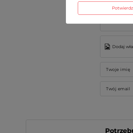
Potwierd
Treść twojej
Dodaj wła
Twoje imię
Twój email
Potrzeb