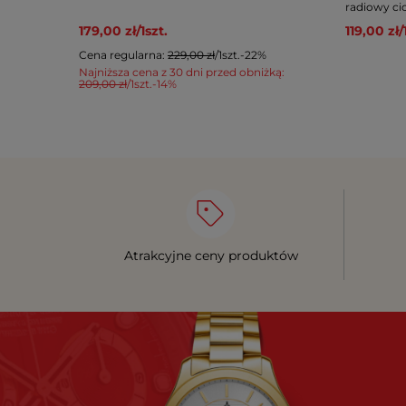
radiowy ci
179,00 zł
/
1
szt.
119,00 zł
/
Cena regularna:
229,00 zł
/
1
szt.
-22%
Najniższa cena z 30 dni przed obniżką:
209,00 zł
/
1
szt.
-14%
Atrakcyjne ceny produktów