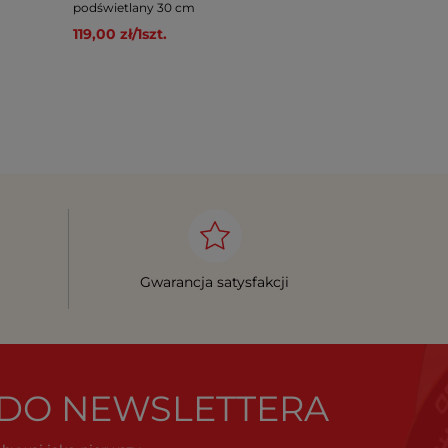
podświetlany 30 cm
czytelny cich
119,00 zł
/
1
szt.
99,00 zł
/
1
sz
Cena regular
Najniższa cen
109,00 zł
/
1
szt.
Gwarancja satysfakcji
Ę DO NEWSLETTERA