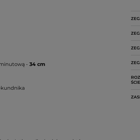
ZEG
ZEG
ZEG
ZEG
minutową -
34 cm
ROZ
ŚCI
ekundnika
ZAS