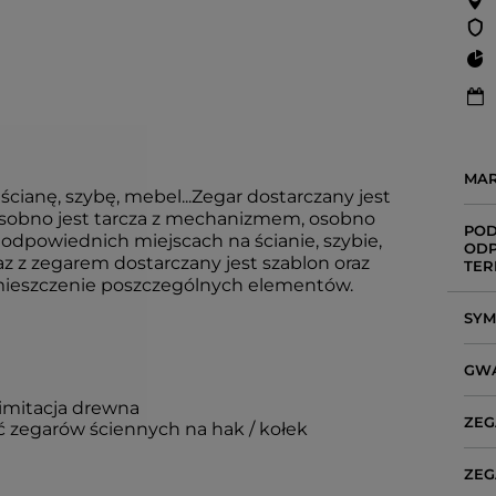
MA
ścianę, szybę, mebel...Zegar dostarczany jest
sobno jest tarcza z mechanizmem, osobno
POD
w odpowiednich miejscach na ścianie, szybie,
ODP
az z zegarem dostarczany jest szablon oraz
TER
zmieszczenie poszczególnych elementów.
SY
GW
 imitacja drewna
ZEG
 zegarów ściennych na hak / kołek
ZEG