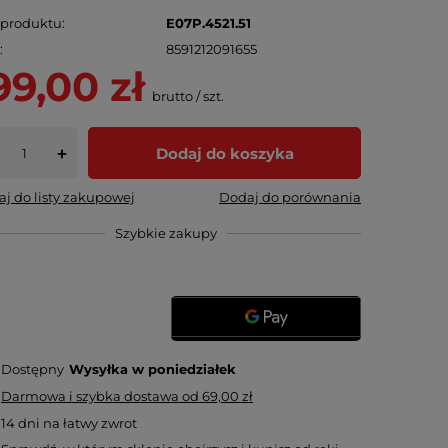
 produktu
E07P.4521.51
N
8591212091655
99,00 zł
brutto
/
szt.
Dodaj do koszyka
+
j do listy zakupowej
Dodaj do porównania
Szybkie zakupy
Dostępny
Wysyłka
w poniedziałek
Darmowa i szybka dostawa
od
69,00 zł
14
dni na łatwy zwrot