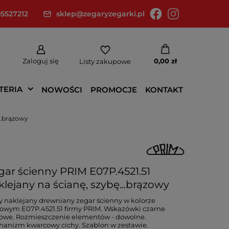
5527212
sklep@zegaryzegarki.pl
Zaloguj się
0,00 zł
Listy zakupowe
TERIA
NOWOŚCI
PROMOCJE
KONTAKT
..brązowy
gar ścienny PRIM E07P.4521.51
klejany na ścianę, szybę...brązowy
 naklejany drewniany zegar ścienny w kolorze
owym E07P.4521.51 firmy PRIM. Wskazówki czarne
owe. Rozmieszczenie elementów - dowolne.
anizm kwarcowy cichy. Szablon w zestawie.