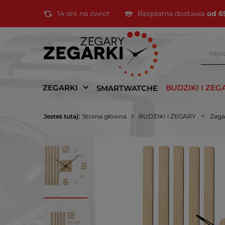
14 dni na zwrot
Bezpłatna dostawa
od 6
ZEGARKI
BUDZIKI I ZEG
SMARTWATCHE
Jesteś tutaj:
Strona główna
BUDZIKI i ZEGARY
Zega