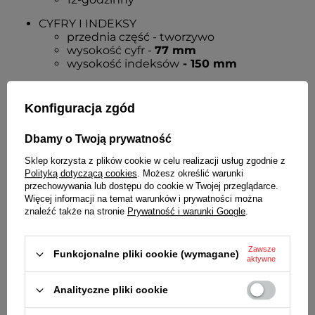
CYFRY I INDEKSY
przednia część - tworzywo
wysokość cyfr -
77 mm
wysokość indeksów
- 150 mm
WSKAZÓWKI
aluminiowe
Konfiguracja zgód
kolor zielono-czarny
wskazówka sekundnika w kolorze
Dbamy o Twoją prywatność
czerwonym
długość wskazówki minutowej -
150 mm
Sklep korzysta z plików cookie w celu realizacji usług zgodnie z
długość wskazówki godzinowej -
105 mm
Polityką dotyczącą cookies
. Możesz określić warunki
średnica wyznaczana przez wskazówkę
przechowywania lub dostępu do cookie w Twojej przeglądarce.
minutową -
300 mm
Więcej informacji na temat warunków i prywatności można
znaleźć także na stronie
Prywatność i warunki Google
.
NEOBRITE
TAK - pokrycie wskazówek delikatnie
podświetlające je w ciemnościach
Zawsze
Funkcjonalne pliki cookie (wymagane)
aktywne
MECHANIZM
kwarcowy
Analityczne pliki cookie
ZASILANIE