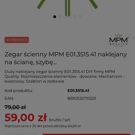
W PROMOCJI
Zegar ścienny MPM E01.3515.41 naklejany
na ścianę, szybę...
Duży naklejany zegar ścienny E01.3515.41 DIY firmy MPM
Quality. Rozmieszczenie elementów - dowolne. Mechanizm -
kwarcowy. Szablon w zestawie
Kod produktu
E01.3515.41
EAN
8591212070223
79,00 zł
59,00 zł
brutto
/
szt.
Najniższa cena z 30 dni przed obniżką:
64,00 zł