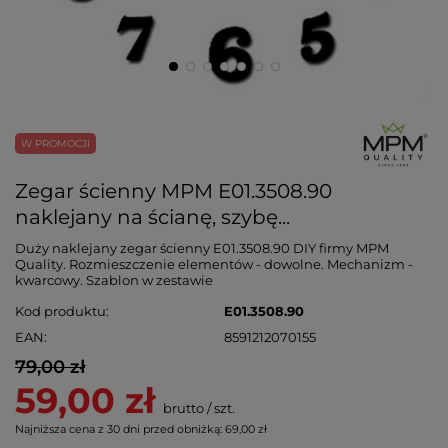
W PROMOCJI
Zegar ścienny MPM E01.3508.90
naklejany na ścianę, szybę...
Duży naklejany zegar ścienny E01.3508.90 DIY firmy MPM
Quality. Rozmieszczenie elementów - dowolne. Mechanizm -
kwarcowy. Szablon w zestawie
Kod produktu
E01.3508.90
EAN
8591212070155
79,00 zł
59,00 zł
brutto
/
szt.
Najniższa cena z 30 dni przed obniżką:
69,00 zł