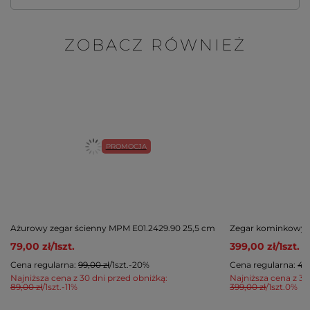
ZOBACZ RÓWNIEŻ
PROMOCJA
Ażurowy zegar ścienny MPM E01.2429.90 25,5 cm
Zegar kominkowy M
79,00 zł
/
1
szt.
399,00 zł
/
1
szt.
Cena regularna:
99,00 zł
/
1
szt.
-20%
Cena regularna:
45
Najniższa cena z 30 dni przed obniżką:
Najniższa cena z 30
89,00 zł
/
1
szt.
-11%
399,00 zł
/
1
szt.
0%