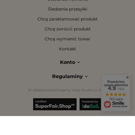
Śledzenie przesyłki
Chcę zareklamować produkt
Chcę zwrócić produkt
Chcę wymienić towar
Kontakt
Konto
Regulaminy
Prawdziwe
opinie klientów
4.9
/ 5.0
W sklepie prezentujemy ceny brutto (z VAT).
763 opinii