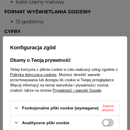
kolor czarny matowy
FORMAT WYŚWIETLANIA GODZINY
12-godzinny
CYFRY
czarne, matowe, z pianki poliuretanowej
wysokość -
6 cm
Konfiguracja zgód
WSKAZÓWKI
Dbamy o Twoją prywatność
aluminiowe
Sklep korzysta z plików cookie w celu realizacji usług zgodnie z
kolor czarny
Polityką dotyczącą cookies
. Możesz określić warunki
długość wskazówki minutowej -
15,5 cm
przechowywania lub dostępu do cookie w Twojej przeglądarce.
długość wskazówki godzinowej -
12 cm
Więcej informacji na temat warunków i prywatności można
średnica wyznaczana przez wskazówkę
znaleźć także na stronie
Prywatność i warunki Google
.
minutową -
27 cm
MECHANIZM
Zawsze
Funkcjonalne pliki cookie (wymagane)
aktywne
kwarcowy, tykający
Analityczne pliki cookie
ZASILANIE