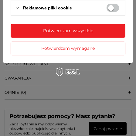
1 bateria typu AA (LR6)
Reklamowe pliki cookie
WYMIARY
średnica tarczy - 10 cm
średnica zegara - w zależności od upodobań
Potwierdzam wszystkie
użytkownika i miejsca w którym zegar jest
montowany; optymalna średnica dla tego
modelu to ok. 45 - 55 cm
Potwierdzam wymagane
SZCZEGÓŁOWE DANE
GWARANCJA
OPINIE
(0)
Potrzebujesz pomocy? Masz pytania?
Zadaj pytanie a my odpowiemy
Zadaj pytanie
niezwłocznie, najciekawsze pytania i
odpowiedzi publikując dla innych.