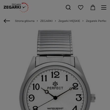
Strona główna
ZEGARKI
Zegarki MĘSKIE
Zegarek Perfect X