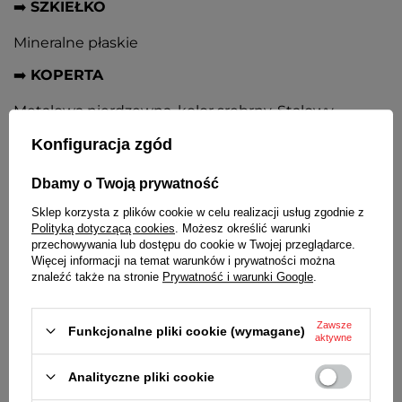
➡️
SZKIEŁKO
Mineralne płaskie
➡️
KOPERTA
Metalowa nierdzewna, kolor srebrny. Stalowy
dekielek
Konfiguracja zgód
➡️
TARCZA
Dbamy o Twoją prywatność
Srebrna, czarne kontrastowe cyfry arabskie i
wskazówki
Sklep korzysta z plików cookie w celu realizacji usług zgodnie z
Polityką dotyczącą cookies
. Możesz określić warunki
➡️
BRANSOLETA
przechowywania lub dostępu do cookie w Twojej przeglądarce.
Więcej informacji na temat warunków i prywatności można
znaleźć także na stronie
Prywatność i warunki Google
.
Stalowa nierdzewna rozciągana, w kolorze koperty
➡️
ŚREDNICA KOPERTY
Zawsze
Funkcjonalne pliki cookie (wymagane)
aktywne
37 mm
Analityczne pliki cookie
➡️
GRUBOŚĆ KOPERTY