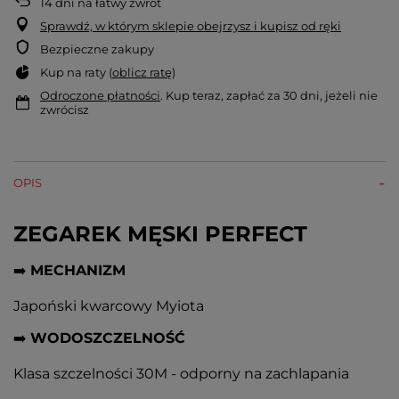
14
dni na łatwy zwrot
Sprawdź, w którym sklepie obejrzysz i kupisz od ręki
Bezpieczne zakupy
Kup na raty (
oblicz ratę
)
Odroczone płatności
. Kup teraz, zapłać za 30 dni, jeżeli nie
zwrócisz
OPIS
ZEGAREK MĘSKI PERFECT
➡️
MECHANIZM
Japoński kwarcowy Myiota
➡️
WODOSZCZELNOŚĆ
Klasa szczelności 30M - odporny na zachlapania