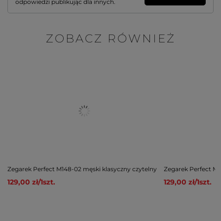
odpowiedzi publikując dla innych.
ZOBACZ RÓWNIEŻ
Zegarek Perfect M148-02 męski klasyczny czytelny
Zegarek Perfect M1
129,00 zł
/
1
szt.
129,00 zł
/
1
szt.