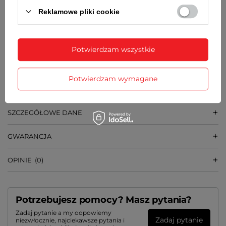
7,9 mm
Reklamowe pliki cookie
➡️
SZEROKOŚĆ BRANSOLETY
19 mm
Potwierdzam wszystkie
➡️
WAGA
Potwierdzam wymagane
49 g
SZCZEGÓŁOWE DANE
GWARANCJA
OPINIE
(0)
Potrzebujesz pomocy? Masz pytania?
Zadaj pytanie a my odpowiemy
Zadaj pytanie
niezwłocznie, najciekawsze pytania i