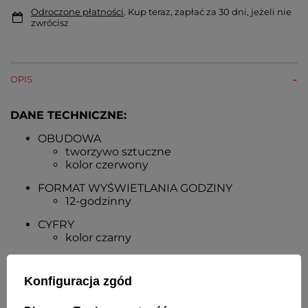
Odroczone płatności
. Kup teraz, zapłać za 30 dni, jeżeli nie
zwrócisz
OPIS
DANE TECHNICZNE:
OBUDOWA
tworzywo sztuczne
kolor czerwony
FORMAT WYŚWIETLANIA GODZINY
12-godzinny
CYFRY
kolor czarny
SZKŁO
płaskie
Konfiguracja zgód
MECHANIZM