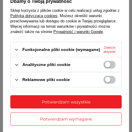
kwarcowy
Dbamy o Twoją prywatność
ZASILANIE
Sklep korzysta z plików cookie w celu realizacji usług zgodnie z
Polityką dotyczącą cookies
. Możesz określić warunki
1 bateria typu AA (R6)
przechowywania lub dostępu do cookie w Twojej przeglądarce.
WYMIARY
Więcej informacji na temat warunków i prywatności można
średnica - 200 mm
znaleźć także na stronie
Prywatność i warunki Google
.
grubość - 35 mm
Zawsze
Funkcjonalne pliki cookie (wymagane)
aktywne
SZCZEGÓŁOWE DANE
Analityczne pliki cookie
GWARANCJA
Reklamowe pliki cookie
OPINIE
(0)
Potwierdzam wszystkie
Potrzebujesz pomocy? Masz pytania?
Zadaj pytanie a my odpowiemy
Zadaj pytanie
niezwłocznie, najciekawsze pytania i
Potwierdzam wymagane
odpowiedzi publikując dla innych.