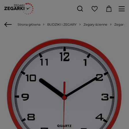
Strona główna
BUDZIKI i ZEGARY
Zegary ścienne
Zegar śc