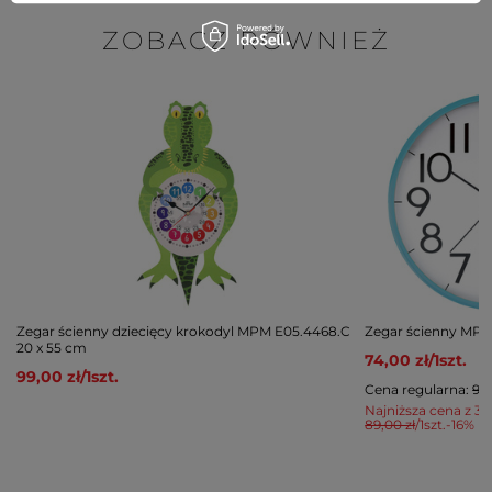
ZOBACZ RÓWNIEŻ
Zegar ścienny dziecięcy krokodyl MPM E05.4468.C
Zegar ścienny MPM 
20 x 55 cm
74,00 zł
/
1
szt.
99,00 zł
/
1
szt.
Cena regularna:
99,
Najniższa cena z 30
89,00 zł
/
1
szt.
-16%