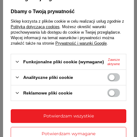
Dbamy o Twoją prywatność
Sklep korzysta z plików cookie w celu realizacji usług zgodnie z
Polityką dotyczącą cookies
. Możesz określić warunki
przechowywania lub dostępu do cookie w Twojej przeglądarce.
Więcej informacji na temat warunków i prywatności można
znaleźć także na stronie
Prywatność i warunki Google
.
Zawsze
Funkcjonalne pliki cookie (wymagane)
aktywne
Wraz z bransoletą otrzymasz:
Analityczne pliki cookie
dowód zakupu - paragon lub fakturę VAT
komplet teleskopów
Reklamowe pliki cookie
SZCZEGÓŁOWE DANE
Potwierdzam wszystkie
OPINIE
(0)
Potwierdzam wymagane