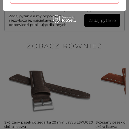
Potrzebujesz pomocy? Masz pytania?
Zadaj pytanie a my odpowiemy
Zadaj pytanie
niezwłocznie, najciekawsze pytania i
odpowiedzi publikując dla innych.
ZOBACZ RÓWNIEŻ
Skórzany pasek do zegarka 20 mm Lavvu LSKUC20
Skórzany pasek do
skóra licowa
skóra licowa