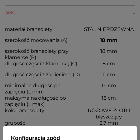
OPIS
materiał bransolety
STAL NIERDZEWNA
szerokość mocowania (A)
18 mm
szerokość bransolety przy
18 mm
klamerce (B)
długość części z klamerką (C)
8 cm
długość części z zapięciem (D)
11 cm
minimalna długość po
14 cm
zapięciu (L min)
maksymalna długość po
18 cm
zapięciu (L max)
kolor bransolety
RÓŻOWE ZŁOTO
błyszczący
grubość
2,7 mm
Konfiguracja zgód