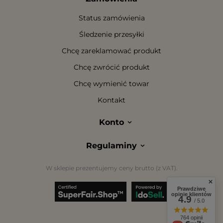
Status zamówienia
Śledzenie przesyłki
Chcę zareklamować produkt
Chcę zwrócić produkt
Chcę wymienić towar
Kontakt
Konto
Regulaminy
W sklepie prezentujemy ceny brutto (z VAT).
Prawdziwe
opinie klientów
4.9
/ 5.0
764 opinii