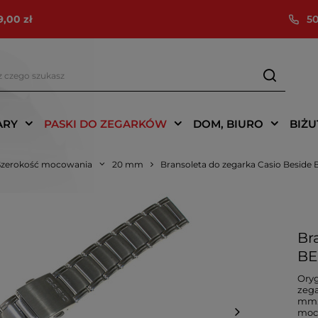
9,00 zł
50
ARY
PASKI DO ZEGARKÓW
DOM, BIURO
BIŻU
Szerokość mocowania
20 mm
Bransoleta do zegarka Casio Besid
Br
BE
Oryg
zega
mm.
moco