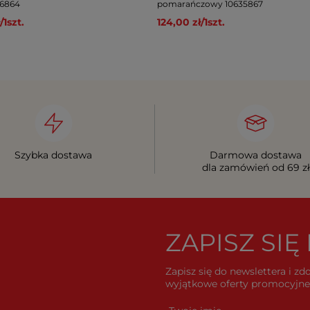
16864
pomarańczowy 10635867
/
1
szt.
124,00 zł
/
1
szt.
Szybka dostawa
Darmowa dostawa
dla zamówień od 69 zł
ZAPISZ SI
Zapisz się do newslettera i z
wyjątkowe oferty promocyjne 