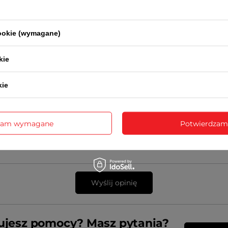
 opinii
cookie (wymagane)
kie
sne zdjęcie produktu:
kie
zam wymagane
Potwierdzam
Wyślij opinię
ujesz pomocy? Masz pytania?