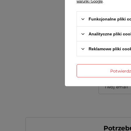
warunki Google
.
Treść twojej
Funkcjonalne pliki 
Analityczne pliki coo
Dodaj wła
Reklamowe pliki coo
Twoje imię
Potwierd
Twój email
Potrzeb