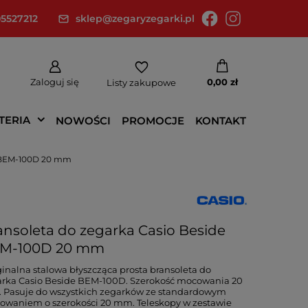
5527212
sklep@zegaryzegarki.pl
Zaloguj się
0,00 zł
Listy zakupowe
TERIA
NOWOŚCI
PROMOCJE
KONTAKT
e BEM-100D 20 mm
ansoleta do zegarka Casio Beside
M-100D 20 mm
inalna stalowa błyszcząca prosta bransoleta do
rka Casio Beside BEM-100D. Szerokość mocowania 20
 Pasuje do wszystkich zegarków ze standardowym
waniem o szerokości 20 mm. Teleskopy w zestawie