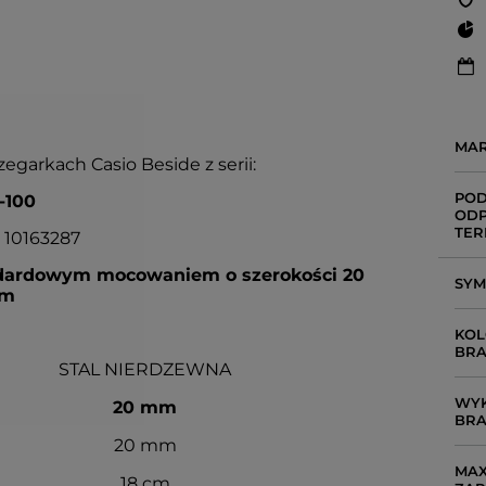
MA
egarkach Casio Beside z serii:
POD
-100
ODP
TER
: 10163287
ndardowym mocowaniem o szerokości 20
SY
m
KOL
BRA
STAL NIERDZEWNA
WYK
20 mm
BRA
20 mm
MAX
18 cm