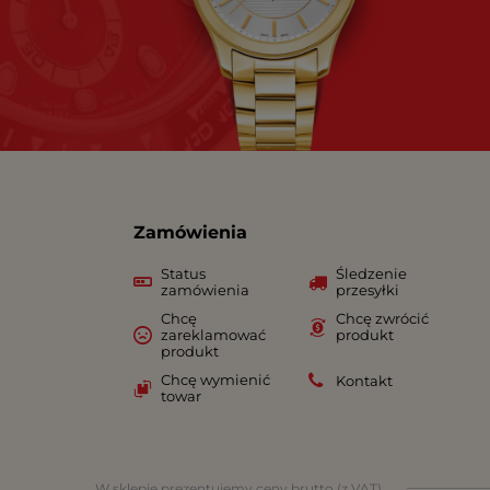
Zamówienia
Status
Śledzenie
zamówienia
przesyłki
Chcę
Chcę zwrócić
zareklamować
produkt
produkt
Chcę wymienić
Kontakt
towar
W sklepie prezentujemy ceny brutto (z VAT).