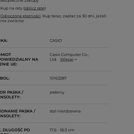
Bezpieczne zakupy
Kup na raty (
oblicz ratę
)
Odroczone płatności
. Kup teraz, zapłać za 30 dni, jeżeli
nie zwrócisz
RKA
CASIO
MIOT
Casio Computer Co.,
OWIEDZIALNY NA
Ltd.
Więcej
ENIE UE
MBOL
10163287
OR PASKA /
srebrny
NSOLETY
ONANIE PASKA /
stal nierdzewna
NSOLETY
. DŁUGOŚĆ PO
17.6 - 18.0 cm