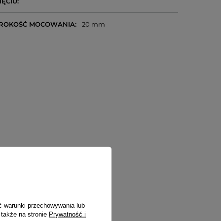
IĘCIU
ROKOŚĆ MOCOWANIA
20 mm
ć warunki przechowywania lub
 także na stronie
Prywatność i