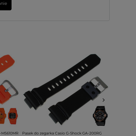
anie
W-M5610MR
Pasek do zegarka Casio G-Shock GA-200RG
Bransoleta d