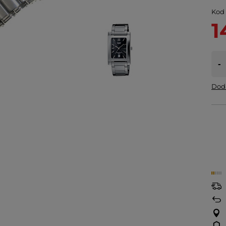
Kod
1
-
Doda