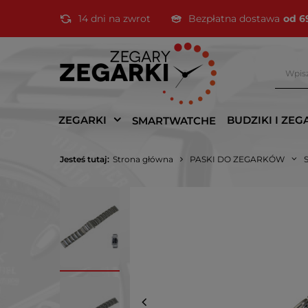
14 dni na zwrot
Bezpłatna dostawa
od 6
ZEGARKI
BUDZIKI I ZEG
SMARTWATCHE
Jesteś tutaj:
Strona główna
PASKI DO ZEGARKÓW