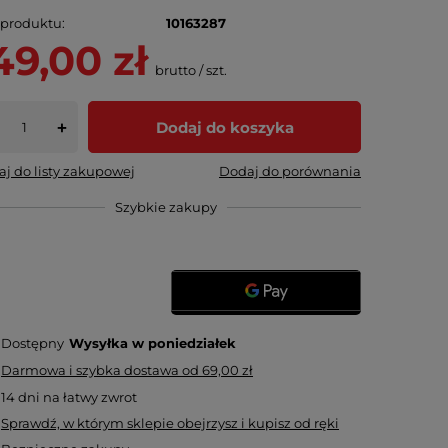
 produktu
10163287
49,00 zł
brutto
/
szt.
Dodaj do koszyka
+
j do listy zakupowej
Dodaj do porównania
Szybkie zakupy
Dostępny
Wysyłka
w poniedziałek
Darmowa i szybka dostawa
od
69,00 zł
14
dni na łatwy zwrot
Sprawdź, w którym sklepie obejrzysz i kupisz od ręki