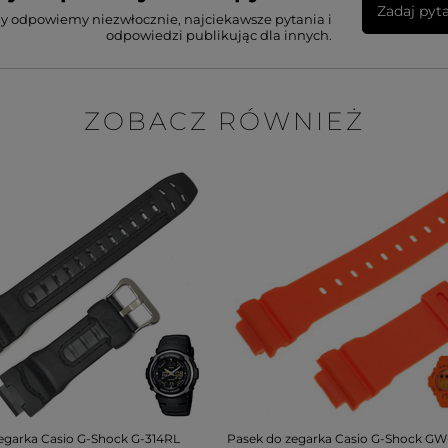
Zadaj pyt
my odpowiemy niezwłocznie, najciekawsze pytania i
odpowiedzi publikując dla innych.
ZOBACZ RÓWNIEŻ
egarka Casio G-Shock G-314RL
Pasek do zegarka Casio G-Shock G