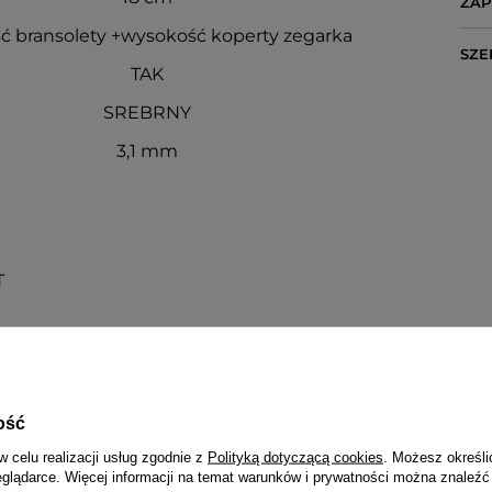
ZAP
ć bransolety +wysokość koperty zegarka
SZE
TAK
SREBRNY
3,1 mm
T
NAPISZ SWOJĄ OPINIĘ
Twoja ocena:
ość
5/5
w celu realizacji usług zgodnie z
Polityką dotyczącą cookies
. Możesz określi
eglądarce. Więcej informacji na temat warunków i prywatności można znaleźć