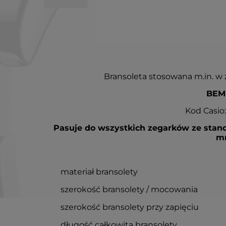
Bransoleta stosowana m.in. w z
BEM
Kod Casio
Pasuje do wszystkich zegarków ze sta
m
materiał bransolety
szerokość bransolety / mocowania
szerokość bransolety przy zapięciu
długość całkowita bransolety