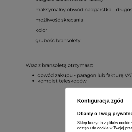
maksymalny obwód nadgarstka
długoś
możliwość skracania
kolor
grubość bransolety
Wraz z bransoletą otrzymasz:
dowód zakupu - paragon lub fakturę VA
komplet teleskopów
Konfiguracja zgód
Dbamy o Twoją prywatn
Sklep korzysta z plików cookie 
dostępu do cookie w Twojej prz