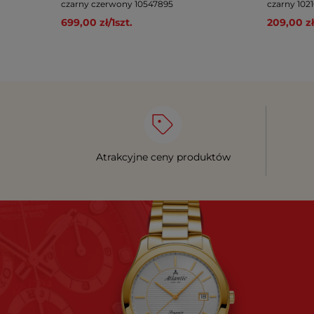
czarny czerwony 10547895
czarny 102
699,00 zł
/
1
szt.
209,00 zł
Atrakcyjne ceny produktów