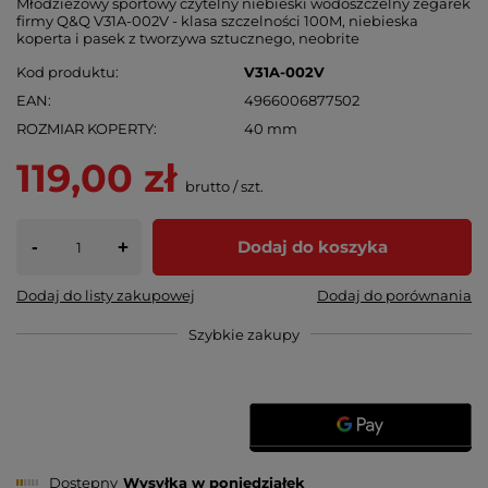
Młodzieżowy sportowy czytelny niebieski wodoszczelny zegarek
firmy Q&Q V31A-002V - klasa szczelności 100M, niebieska
koperta i pasek z tworzywa sztucznego, neobrite
Kod produktu
V31A-002V
EAN
4966006877502
ROZMIAR KOPERTY
40 mm
119,00 zł
brutto
/
szt.
-
Dodaj do koszyka
+
Dodaj do listy zakupowej
Dodaj do porównania
Szybkie zakupy
Dostępny
Wysyłka
w poniedziałek