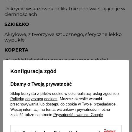
Pokrycie wskazówek delikatnie podświetlające je w
ciemnościach
SZKIEŁKO
Akrylowe, z tworzywa sztucznego, sferyczne lekko
wypukłe
KOPERTA
Wysokiej jakości tworzywo sztuczne o dużej
wytrzymałości, kolor niebieski
Konfiguracja zgód
PASEK
Dbamy o Twoją prywatność
Tworzywo sztuczne w kolorze niebieskim, metalowa
klamerka w kolorze srebrnym
Sklep korzysta z plików cookie w celu realizacji usług zgodnie z
Polityką dotyczącą cookies
. Możesz określić warunki
ZAPIĘCIE
przechowywania lub dostępu do cookie w Twojej przeglądarce.
Więcej informacji na temat warunków i prywatności można
Klasyczne na sprzączkę
znaleźć także na stronie
Prywatność i warunki Google
.
BATERIA
Orientacyjny czas działania zegarka bez
Zawsze