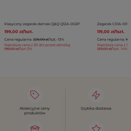
Klasyczny zegarek damski Q&Q Q12A-002P
Zegarek C01A-009P
199,00 zł
/
1
szt.
119,00 zł
/
1
szt.
Cena regularna:
229,00 zł
/
1
szt.
-13%
Cena regularna:
169
Najniższa cena z 30 dni przed obniżką:
Najniższa cena z 30
199,00 zł
/
1
szt.
0%
139,00 zł
/
1
szt.
-14%
Atrakcyjne ceny
Szybka dostawa
produktów