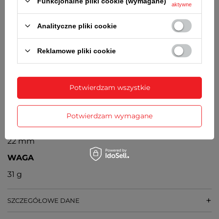
Funkcjonalne pliki cookie (wymagane)
aktywne
konieczności wymiany baterii - 3 lata
MECHANIZM
Analityczne pliki cookie
Miyota
Reklamowe pliki cookie
ŚREDNICA KOPERTY
40 mm
Potwierdzam wszystkie
GRUBOŚĆ KOPERTY
10 mm
Potwierdzam wymagane
SZEROKOŚĆ PASKA PRZY KOPERCIE
22 mm
WAGA
31 g
SZCZEGÓŁOWE DANE