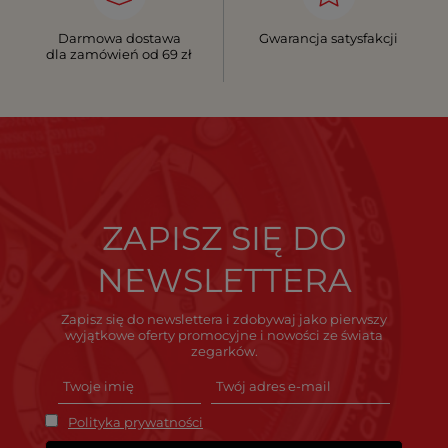
Darmowa dostawa
Gwarancja satysfakcji
dla zamówień od 69 zł
ZAPISZ SIĘ DO
NEWSLETTERA
Zapisz się do newslettera i zdobywaj jako pierwszy
wyjątkowe oferty promocyjne i nowości ze świata
zegarków.
Polityka prywatności