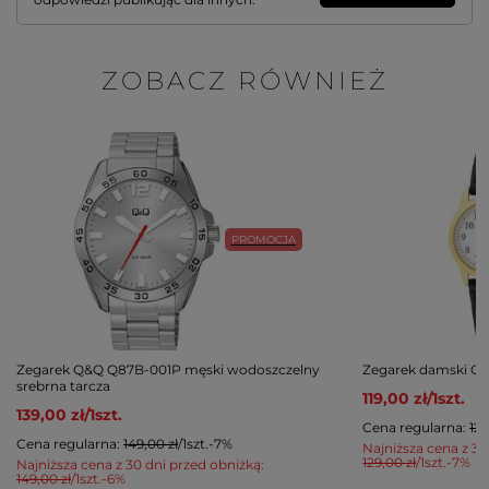
ZOBACZ RÓWNIEŻ
PROMOCJA
Zegarek Q&Q Q87B-001P męski wodoszczelny
Zegarek damski Q&
srebrna tarcza
119,00 zł
/
1
szt.
139,00 zł
/
1
szt.
Cena regularna:
129
Cena regularna:
149,00 zł
/
1
szt.
-7%
Najniższa cena z 30
129,00 zł
/
1
szt.
-7%
Najniższa cena z 30 dni przed obniżką:
149,00 zł
/
1
szt.
-6%