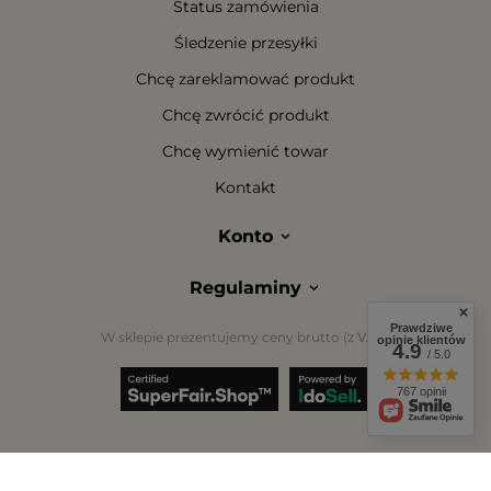
Status zamówienia
Śledzenie przesyłki
Chcę zareklamować produkt
Chcę zwrócić produkt
Chcę wymienić towar
Kontakt
Konto
Regulaminy
Prawdziwe
W sklepie prezentujemy ceny brutto (z VAT).
opinie klientów
4.9
/ 5.0
767 opinii