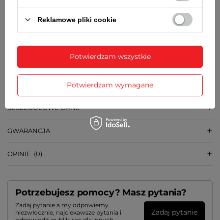
10,6 mm
Reklamowe pliki cookie
SZEROKOŚĆ BRANSOLETY PRZY KOPERCIE
22 mm
Potwierdzam wszystkie
WAGA
114 g
Potwierdzam wymagane
SZCZEGÓŁOWE DANE
GWARANCJA
OPINIE
(0)
Potrzebujesz pomocy? Masz pytania?
Zadaj pytanie a my odpowiemy
Zadaj pytanie
niezwłocznie, najciekawsze pytania i
odpowiedzi publikując dla innych.