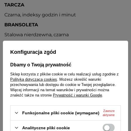
TARCZA
Czarna, indeksy godzin i minut
BRANSOLETA
Stalowa nierdzewna, czarna
ZAPIĘCIE
Konfiguracja zgód
Pełne zamknięte z regulacją
BATERIA
Dbamy o Twoją prywatność
Orientacyjny czas działania zegarka bez
Sklep korzysta z plików cookie w celu realizacji usług zgodnie z
Polityką dotyczącą cookies
. Możesz określić warunki
konieczności wymiany baterii - 3 lata
przechowywania lub dostępu do cookie w Twojej przeglądarce.
MECHANIZM
Więcej informacji na temat warunków i prywatności można
znaleźć także na stronie
Prywatność i warunki Google
.
Kwarcowy, japoński
ŚREDNICA KOPERTY
Zawsze
Funkcjonalne pliki cookie (wymagane)
aktywne
44 mm
Analityczne pliki cookie
GRUBOŚĆ KOPERTY