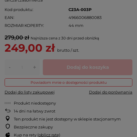
Kod produktu
C23A-003P
EAN
4966006880083
ROZMIAR KOPERTY
44 mm
279,00 zł
Najniższa cena z 30 dni przed obniżką
249,00 zł
brutto
/
szt.
-
Dodaj do koszyka
+
Powiadom mnie o dostępności produktu
Dodaj do listy zakupowej
Dodaj do porównania
Produkt niedostępny
14
dni na łatwy zwrot
Ten produkt nie jest dostępny w sklepie stacjonarnym
Bezpieczne zakupy
Kup na raty (
oblicz ratę
)