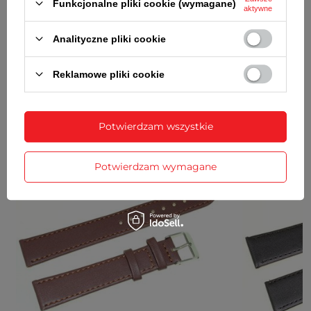
Funkcjonalne pliki cookie (wymagane)
OPINIE
(0)
aktywne
Analityczne pliki cookie
Potrzebujesz pomocy? Masz pytania?
Reklamowe pliki cookie
Zadaj pytanie a my odpowiemy
Zadaj pytanie
niezwłocznie, najciekawsze pytania i
odpowiedzi publikując dla innych.
Potwierdzam wszystkie
ZOBACZ RÓWNIEŻ
Potwierdzam wymagane