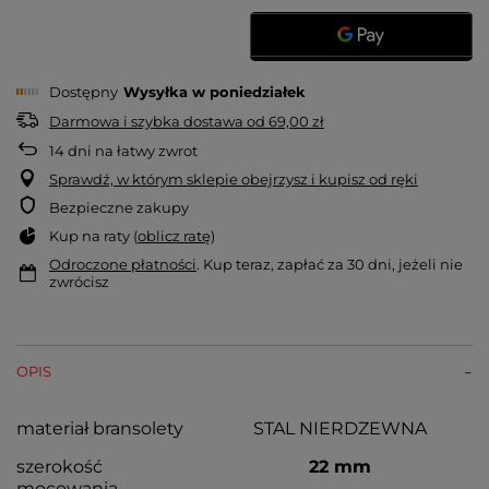
Dostępny
Wysyłka
w poniedziałek
Darmowa i szybka dostawa
od
69,00 zł
14
dni na łatwy zwrot
Sprawdź, w którym sklepie obejrzysz i kupisz od ręki
Bezpieczne zakupy
Kup na raty (
oblicz ratę
)
Odroczone płatności
. Kup teraz, zapłać za 30 dni, jeżeli nie
zwrócisz
OPIS
materiał bransolety
STAL NIERDZEWNA
szerokość
22 mm
mocowania