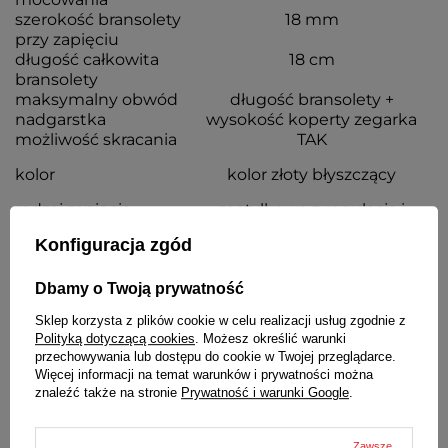
szerokość bransolety
18 mm
przy zapięciu
długość całkowita
18 cm
bransolety
maksymalny obwód
długość bransolety +
nadgarstka
wysokość koperty zegarka
możliwość skracania
TAK
kolor
kolor złoty błyszczący
rodzaj zapięcia
motylkowe z regulacją i
zabezpieczeniem
Konfiguracja zgód
grubość
3,5 mm
Dbamy o Twoją prywatność
Wraz z bransoletą otrzymasz:
Sklep korzysta z plików cookie w celu realizacji usług zgodnie z
dowód zakupu - paragon lub fakturę VAT
Polityką dotyczącą cookies
. Możesz określić warunki
komplet teleskopów
przechowywania lub dostępu do cookie w Twojej przeglądarce.
Więcej informacji na temat warunków i prywatności można
znaleźć także na stronie
Prywatność i warunki Google
.
SZCZEGÓŁOWE DANE
Zawsze