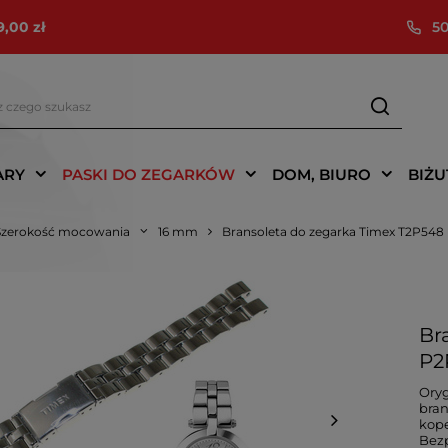
9,00 zł
50
ARY
PASKI DO ZEGARKÓW
DOM, BIURO
BIŻU
Szerokość mocowania
16 mm
Bransoleta do zegarka Timex T2P548
Br
P2
Oryg
bran
kope
Bez