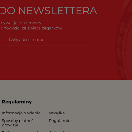
Ę DO NEWSLETTERA
dobywaj jako pierwszy
i nowości ze świata zegarków.
Regulaminy
Informacje o sklepie
Wysyłka
Sposoby płatności i
Regulamin
prowizje