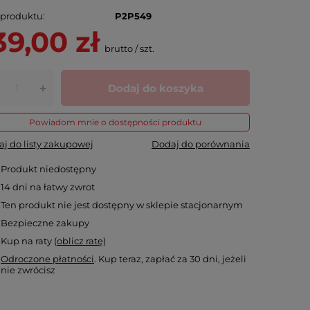
 produktu
P2P549
39,00 zł
brutto
/
szt.
Dodaj do koszyka
+
Powiadom mnie o dostępności produktu
j do listy zakupowej
Dodaj do porównania
Produkt niedostępny
14
dni na łatwy zwrot
Ten produkt nie jest dostępny w sklepie stacjonarnym
Bezpieczne zakupy
Kup na raty (
oblicz ratę
)
Odroczone płatności
. Kup teraz, zapłać za 30 dni, jeżeli
nie zwrócisz