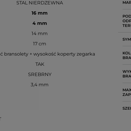
STAL NIERDZEWNA
MA
16 mm
POD
ODP
4 mm
TER
14 mm
SY
17 cm
KOL
ć bransolety + wysokość koperty zegarka
BRA
TAK
WYK
SREBRNY
BRA
3,4 mm
MAX
ZAP
SZE
T