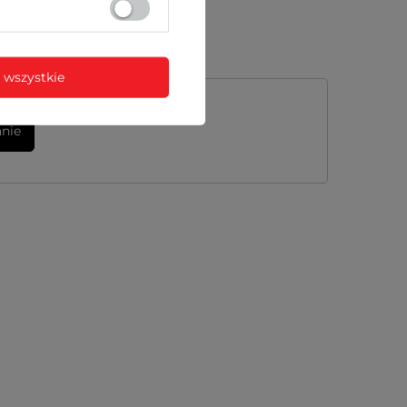
 wszystkie
anie