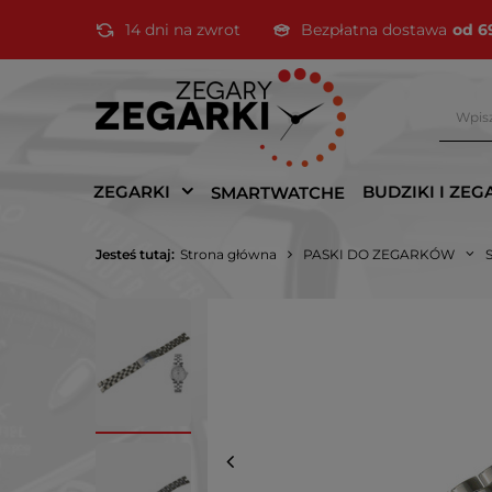
14 dni na zwrot
Bezpłatna dostawa
od 6
ZEGARKI
BUDZIKI I ZEG
SMARTWATCHE
Jesteś tutaj:
Strona główna
PASKI DO ZEGARKÓW