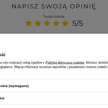
NAPISZ SWOJĄ OPINIĘ
Twoja ocena:
5/5
 opinii
ość
w celu realizacji usług zgodnie z
Polityką dotyczącą cookies
. Możesz określi
eglądarce. Więcej informacji na temat warunków i prywatności można znaleźć
sne zdjęcie produktu:
cookie (wymagane)
kie