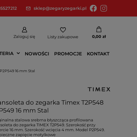
5527212
sklep@zegaryzegarki.pl
Zaloguj się
0,00 zł
Listy zakupowe
TERIA
NOWOŚCI
PROMOCJE
KONTAKT
 P2P549 16 mm Stal
ansoleta do zegarka Timex T2P548
P549 16 mm Stal
inalna stalowa srebrna błyszcząca profilowana
soleta do zegarka TIMEX T2P549. Szerokość przy
rcie 16 mm. Szerokość wcięcia 4 mm. Model P2P549.
pieczne zapięcie motylkowe