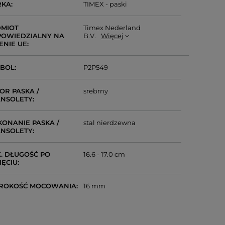
RKA
TIMEX - paski
MIOT
Timex Nederland
OWIEDZIALNY NA
B.V.
Więcej
ENIE UE
MBOL
P2P549
OR PASKA /
srebrny
NSOLETY
ONANIE PASKA /
stal nierdzewna
NSOLETY
. DŁUGOŚĆ PO
16.6 - 17.0 cm
IĘCIU
ROKOŚĆ MOCOWANIA
16 mm