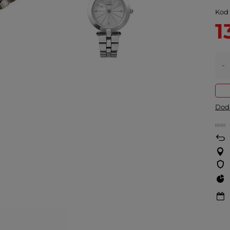
Kod
1
-
Doda