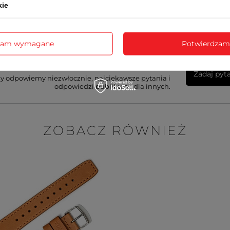
kie
Wyślij opinię
zam wymagane
Potwierdzam
ujesz pomocy? Masz pytania?
Zadaj pyt
my odpowiemy niezwłocznie, najciekawsze pytania i
odpowiedzi publikując dla innych.
ZOBACZ RÓWNIEŻ