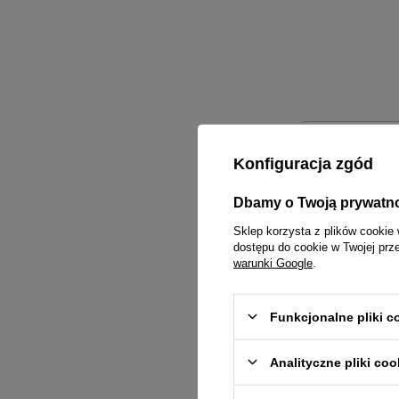
Treść twojej
Konfiguracja zgód
Dbamy o Twoją prywatn
Sklep korzysta z plików cookie 
dostępu do cookie w Twojej prz
Dodaj wła
warunki Google
.
Funkcjonalne pliki 
Twoje imię
Analityczne pliki coo
Twój email