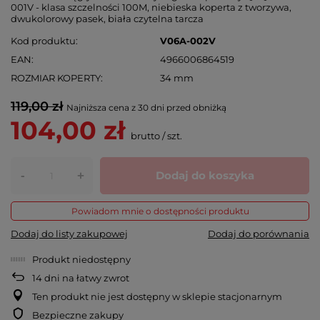
001V - klasa szczelności 100M, niebieska koperta z tworzywa,
dwukolorowy pasek, biała czytelna tarcza
Kod produktu
V06A-002V
EAN
4966006864519
ROZMIAR KOPERTY
34 mm
119,00 zł
Najniższa cena z 30 dni przed obniżką
104,00 zł
brutto
/
szt.
-
Dodaj do koszyka
+
Powiadom mnie o dostępności produktu
Dodaj do listy zakupowej
Dodaj do porównania
Produkt niedostępny
14
dni na łatwy zwrot
Ten produkt nie jest dostępny w sklepie stacjonarnym
Bezpieczne zakupy