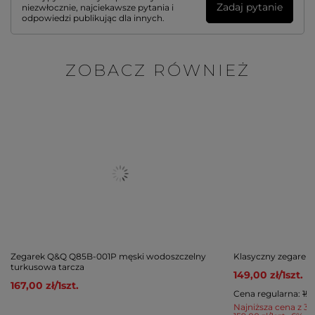
Zadaj pytanie
niezwłocznie, najciekawsze pytania i
odpowiedzi publikując dla innych.
ZOBACZ RÓWNIEŻ
Zegarek Q&Q Q85B-001P męski wodoszczelny
Klasyczny zegarek
turkusowa tarcza
149,00 zł
/
1
szt.
167,00 zł
/
1
szt.
Cena regularna:
159
Najniższa cena z 30