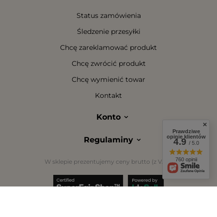
Status zamówienia
Śledzenie przesyłki
Chcę zareklamować produkt
Chcę zwrócić produkt
Chcę wymienić towar
Kontakt
Konto
Prawdziwe
opinie klientów
Regulaminy
4.9
/ 5.0
760 opinii
W sklepie prezentujemy ceny brutto (z VAT).