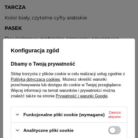
TARCZA
Kolor biały, czytelne cyfry arabskie
PASEK
Dwukolorowy niebiesko-czerwony, z tworzywa
sztucznego
Konfiguracja zgód
ZAPIĘCIE
Dbamy o Twoją prywatność
Klasyczne na sprzączkę
Sklep korzysta z plików cookie w celu realizacji usług zgodnie z
BATERIA
Polityką dotyczącą cookies
. Możesz określić warunki
przechowywania lub dostępu do cookie w Twojej przeglądarce.
Orientacyjny czas działania zegarka bez
Więcej informacji na temat warunków i prywatności można
konieczności wymiany baterii - 3 lata
znaleźć także na stronie
Prywatność i warunki Google
.
MECHANIZM
Kwarcowy, japoński
Zawsze
Funkcjonalne pliki cookie (wymagane)
aktywne
ŚREDNICA KOPERTY
Analityczne pliki cookie
34 mm