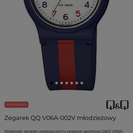
W PROMOCJI
Zegarek QQ V06A-002V młodzieżowy
Niebieski okrągły wodoszczelny zegarek sportowy Q&Q V06A-