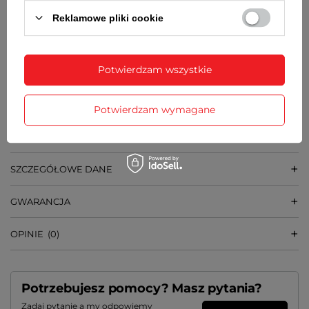
GRUBOŚĆ KOPERTY
Reklamowe pliki cookie
9 mm
SZEROKOŚĆ PASKA
Potwierdzam wszystkie
16 mm
WAGA
Potwierdzam wymagane
23 g
SZCZEGÓŁOWE DANE
GWARANCJA
OPINIE
(0)
Potrzebujesz pomocy? Masz pytania?
Zadaj pytanie a my odpowiemy