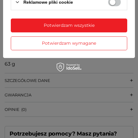
36 mm
Reklamowe pliki cookie
GRUBOŚĆ KOPERTY
9 mm
Potwierdzam wszystkie
SZEROKOŚĆ BRANSOLETY PRZY KOPERCIE
16 mm
Potwierdzam wymagane
WAGA
63 g
SZCZEGÓŁOWE DANE
GWARANCJA
OPINIE
(0)
Potrzebujesz pomocy? Masz pytania?