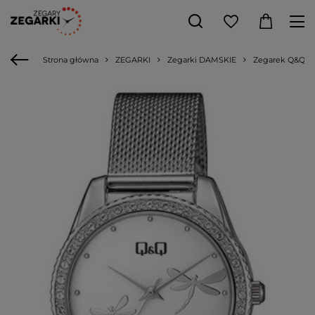
Strona główna
ZEGARKI
Zegarki DAMSKIE
Zegarek Q&Q QZ