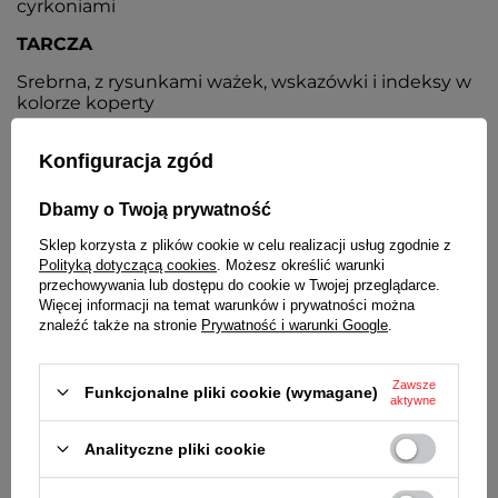
cyrkoniami
TARCZA
Srebrna, z rysunkami ważek, wskazówki i indeksy w
kolorze koperty
BRANSOLETA
Konfiguracja zgód
Siatkowa / mesh, stalowa, kolor srebrny
Dbamy o Twoją prywatność
ZAPIĘCIE
Sklep korzysta z plików cookie w celu realizacji usług zgodnie z
Z możliwością regulacji
Polityką dotyczącą cookies
. Możesz określić warunki
przechowywania lub dostępu do cookie w Twojej przeglądarce.
BATERIA
Więcej informacji na temat warunków i prywatności można
znaleźć także na stronie
Prywatność i warunki Google
.
Orientacyjny czas działania zegarka bez
konieczności wymiany baterii - 3 lata
Zawsze
MECHANIZM
Funkcjonalne pliki cookie (wymagane)
aktywne
Kwarcowy, japoński
Analityczne pliki cookie
ŚREDNICA KOPERTY