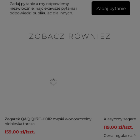
Zadaj pytanie a my odpowiemy
Zadaj pytanie
niezwłocznie, najciekawsze pytania i
odpowiedzi publikując dla innych.
ZOBACZ RÓWNIEŻ
Zegarek Q&Q Q07C-001P męski wodoszczelny
Klasyczny zegare
niebieska tarcza
119,00 zł
/
1
szt.
159,00 zł
/
1
szt.
Cena regularna:
169