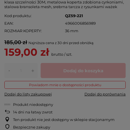
klasa szczelności 30M, metalowa koperta zdobiona cyrkoniami,
stalowa bransoleta mesh, srebrna tarcza z rysunkami ważek
Kod produktu
QZ59-221
EAN
4966006856989
ROZMIAR KOPERTY
36 mm
185,00 zł
Najniższa cena z 30 dni przed obniżką
159,00 zł
brutto
/
szt.
-
Dodaj do koszyka
+
Powiadom mnie o dostępności produktu
Dodaj do listy zakupowej
Dodaj do porównania
Produkt niedostępny
14
dni na łatwy zwrot
Ten produkt nie jest dostępny w sklepie stacjonarnym
Bezpieczne zakupy