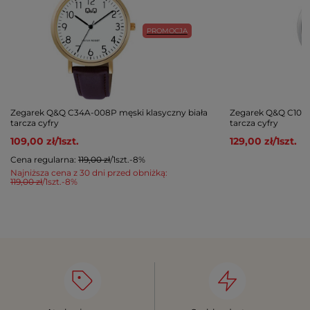
PROMOCJA
Zegarek Q&Q C34A-008P męski klasyczny biała
Zegarek Q&Q C10A-
tarcza cyfry
tarcza cyfry
109,00 zł
/
1
szt.
129,00 zł
/
1
szt.
Cena regularna:
119,00 zł
/
1
szt.
-8%
Najniższa cena z 30 dni przed obniżką:
119,00 zł
/
1
szt.
-8%