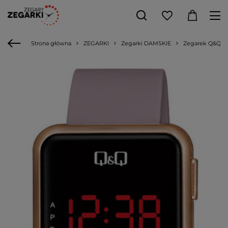
Strona główna
ZEGARKI
Zegarki DAMSKIE
Zegarek Q&Q M1