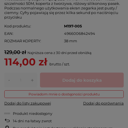
szczelności 50M, koperta z tworzywa, różowy silikonowy pasek.
Podczas normalnego użytkowania ekran zegarka jest pusty /
ciemny. Cyfry pojawiają się przez kilka sekund po naciśnięciu
przycisku
Kod produktu
M197-005
EAN
4966006842494
ROZMIAR KOPERTY
38 mm
129,00 zł
Najniższa cena z 30 dni przed obniżką
114,00 zł
brutto
/
szt.
-
Dodaj do koszyka
+
Powiadom mnie o dostępności produktu
Dodaj do listy zakupowej
Dodaj do porównania
Produkt niedostępny
14
dni na łatwy zwrot