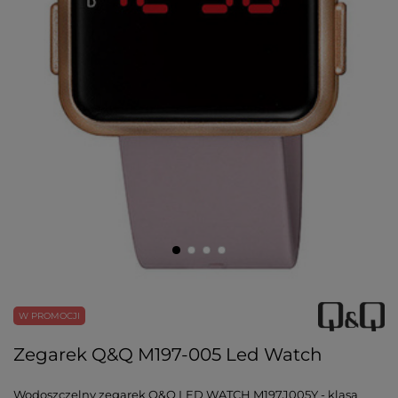
W PROMOCJI
Zegarek Q&Q M197-005 Led Watch
Wodoszczelny zegarek Q&Q LED WATCH M197J005Y - klasa