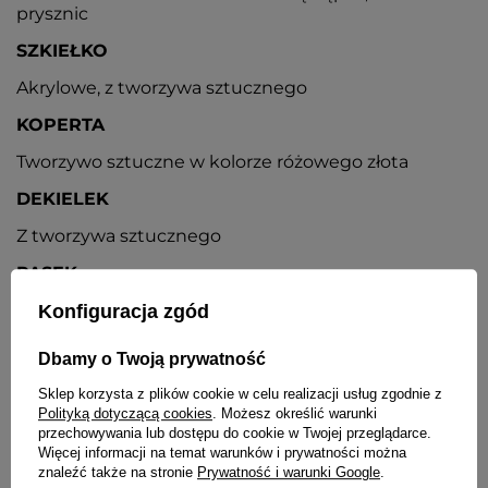
prysznic
SZKIEŁKO
Akrylowe, z tworzywa sztucznego
KOPERTA
Tworzywo sztuczne w kolorze różowego złota
DEKIELEK
Z tworzywa sztucznego
PASEK
Silikonowy, różowy, metalowa sprzączka w kolorze
Konfiguracja zgód
srebrnym
Dbamy o Twoją prywatność
WYŚWIETLANIE GODZINY
Sklep korzysta z plików cookie w celu realizacji usług zgodnie z
Czas jest wyświetlany w formacie 12-godzinnym
Polityką dotyczącą cookies
. Możesz określić warunki
(wskaźniki AM, PM)
przechowywania lub dostępu do cookie w Twojej przeglądarce.
Więcej informacji na temat warunków i prywatności można
KALENDARZ
znaleźć także na stronie
Prywatność i warunki Google
.