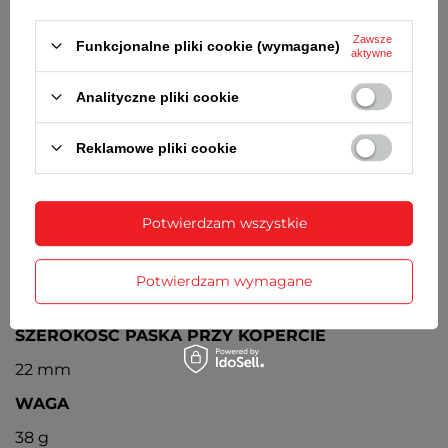
Automatyczny
Zawsze
BATERIA
Funkcjonalne pliki cookie (wymagane)
aktywne
Orientacyjny czas działania zegarka bez
konieczności wymiany baterii - 3 lata
Analityczne pliki cookie
MECHANIZM
Reklamowe pliki cookie
Kwarcowy
SZEROKOŚĆ KOPERTY
Potwierdzam wszystkie
38 mm
GRUBOŚĆ KOPERTY
Potwierdzam wymagane
14,5 mm
SZEROKOŚĆ PASKA PRZY KOPERCIE
22 mm
WAGA
38 g