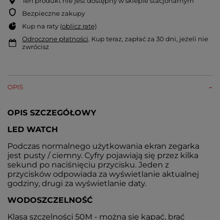
Ten produkt nie jest dostępny w sklepie stacjonarnym
Bezpieczne zakupy
Kup na raty (
oblicz ratę
)
Odroczone płatności
. Kup teraz, zapłać za 30 dni, jeżeli nie
zwrócisz
OPIS
OPIS SZCZEGÓŁOWY
LED WATCH
Podczas normalnego użytkowania ekran zegarka
jest pusty / ciemny. Cyfry pojawiają się przez kilka
sekund po naciśnięciu przycisku. Jeden z
przycisków odpowiada za wyświetlanie aktualnej
godziny, drugi za wyświetlanie daty.
WODOSZCZELNOŚĆ
Klasa szczelności 50M - można się kąpać, brać