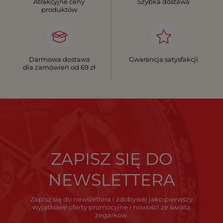
Atrakcyjne ceny
Szybka dostawa
produktów
Darmowa dostawa
Gwarancja satysfakcji
dla zamówień od 69 zł
ZAPISZ SIĘ DO
NEWSLETTERA
Zapisz się do newslettera i zdobywaj jako pierwszy
wyjątkowe oferty promocyjne i nowości ze świata
zegarków.