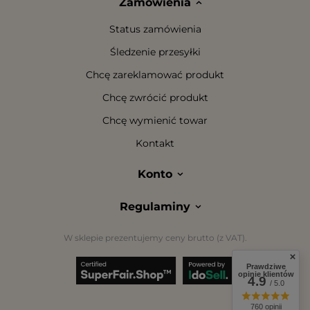
Zamówienia
Status zamówienia
Śledzenie przesyłki
Chcę zareklamować produkt
Chcę zwrócić produkt
Chcę wymienić towar
Kontakt
Konto
Regulaminy
W sklepie prezentujemy ceny brutto (z VAT).
Prawdziwe
opinie klientów
4.9
/ 5.0
760 opinii