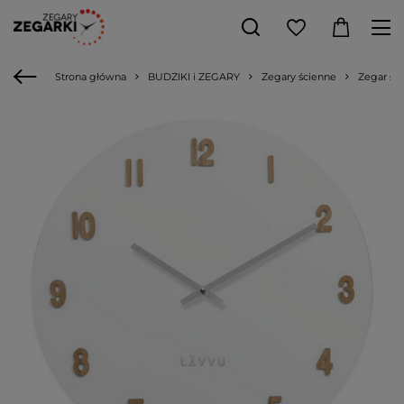
Strona główna
BUDZIKI i ZEGARY
Zegary ścienne
Zegar śc