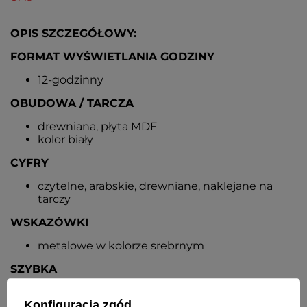
OPIS SZCZEGÓŁOWY:
FORMAT WYŚWIETLANIA GODZINY
12-godzinny
OBUDOWA / TARCZA
drewniana, płyta MDF
kolor biały
CYFRY
czytelne, arabskie, drewniane, naklejane na
tarczy
WSKAZÓWKI
metalowe w kolorze srebrnym
SZYBKA
brak
Konfiguracja zgód