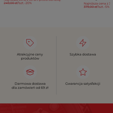
249,00 zł
/
1
szt.
-20%
Najniższa cena z 30
379,00 zł
/
1
szt.
-5%
Atrakcyjne ceny
Szybka dostawa
produktów
Darmowa dostawa
Gwarancja satysfakcji
dla zamówień od 69 zł