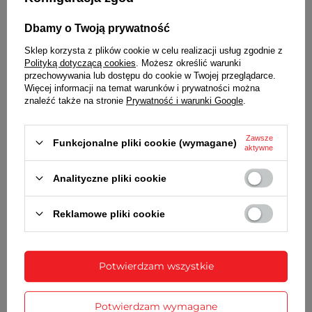
MECHANIZM
Dbamy o Twoją prywatność
kwarcowy, skokowy
Sklep korzysta z plików cookie w celu realizacji usług zgodnie z
ZASILANIE
Polityką dotyczącą cookies
. Możesz określić warunki
przechowywania lub dostępu do cookie w Twojej przeglądarce.
1 bateria typu AA (LR6)
Więcej informacji na temat warunków i prywatności można
znaleźć także na stronie
Prywatność i warunki Google
.
WYMIARY
średnica 50 cm
Zawsze
grubość - 4,5 cm
Funkcjonalne pliki cookie (wymagane)
aktywne
SZCZEGÓŁOWE DANE
Analityczne pliki cookie
GWARANCJA
Reklamowe pliki cookie
OPINIE
(0)
Potwierdzam wszystkie
Potrzebujesz pomocy? Masz pytania?
Potwierdzam wymagane