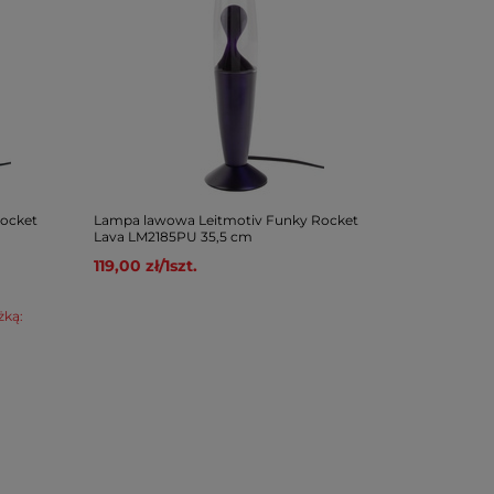
ocket
Lampa lawowa Leitmotiv Funky Rocket
Lava LM2185PU 35,5 cm
119,00 zł
/
1
szt.
żką: