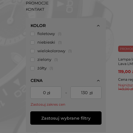
PROMOCJE
KONTAKT
KOLOR
fioletowy
1
niebieski
1
PROMO
wielokolorowy
1
zielony
Lampa l
1
Lava LM
żółty
1
119,00 
Cena re
CENA
Najniższ
149,00 zł
-
zł
zł
Zastosuj zakres cen
Zastosuj wybrane filtry