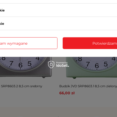
POLECAMY
kie
kie
zam wymagane
Potwierdzam
 SRP8603.2 8,5 cm srebrny
Budzik JVD SRP8603.1 8,5 cm zielon
66,00 zł