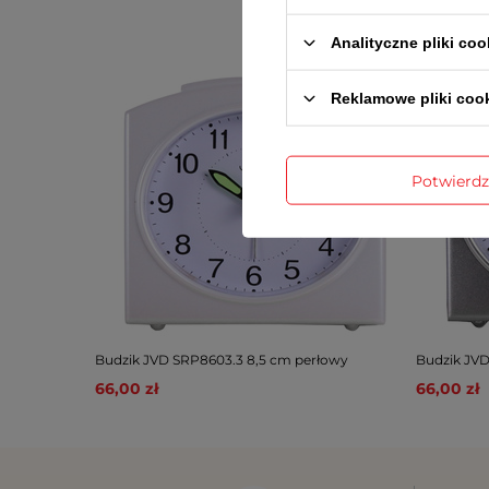
Analityczne pliki coo
Reklamowe pliki coo
Potwierd
Budzik JVD SRP8603.3 8,5 cm perłowy
Budzik JVD
66,00 zł
66,00 zł