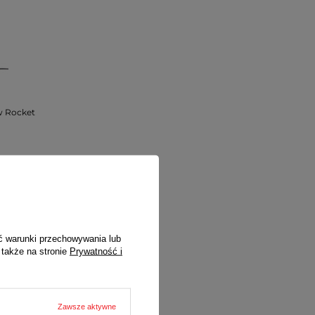
w Rocket
żką:
ć warunki przechowywania lub
 także na stronie
Prywatność i
Zawsze aktywne