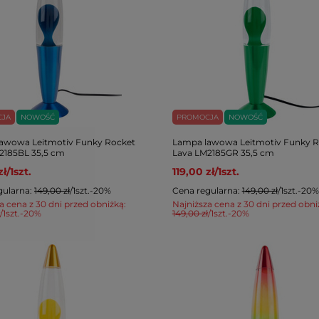
CJA
NOWOŚĆ
PROMOCJA
NOWOŚĆ
awowa Leitmotiv Funky Rocket
Lampa lawowa Leitmotiv Funky R
2185BL 35,5 cm
Lava LM2185GR 35,5 cm
zł
/
1
szt.
119,00 zł
/
1
szt.
gularna:
149,00 zł
/
1
szt.
-20%
Cena regularna:
149,00 zł
/
1
szt.
-20%
a cena z 30 dni przed obniżką:
Najniższa cena z 30 dni przed obni
/
1
szt.
-20%
149,00 zł
/
1
szt.
-20%