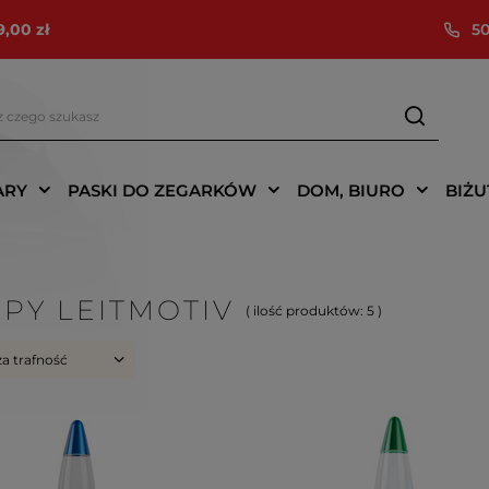
9,00 zł
50
ARY
PASKI DO ZEGARKÓW
DOM, BIURO
BIŻU
PY LEITMOTIV
( ilość produktów:
5
)
za trafność