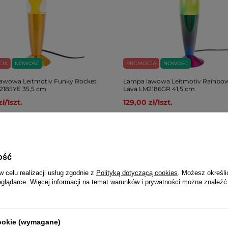
CJA
NOWOŚĆ
PROMOCJA
NOWOŚĆ
awowa Leitmotiv Funky Rocket
Lampa lawowa Leitmotiv Rainbo
2185YE 35,5 cm
Lava LM2186GR 41,5 cm
zł
/
1
szt.
129,00 zł
/
1
szt.
gularna:
149,00 zł
/
1
szt.
-20%
Cena regularna:
159,00 zł
/
1
szt.
-19%
a cena z 30 dni przed obniżką:
Najniższa cena z 30 dni przed obni
/
1
szt.
-20%
159,00 zł
/
1
szt.
-18%
ość
w celu realizacji usług zgodnie z
Polityką dotyczącą cookies
. Możesz określi
eglądarce. Więcej informacji na temat warunków i prywatności można znaleźć
cookie (wymagane)