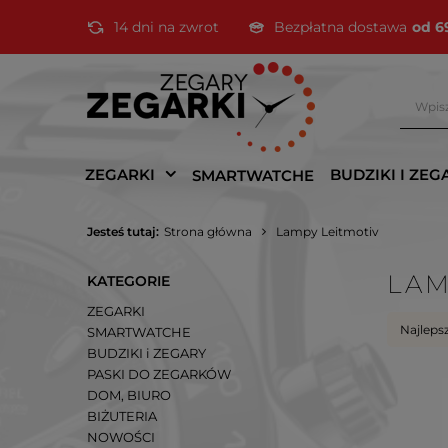
14 dni na zwrot
Bezpłatna dostawa
od 6
ZEGARKI
BUDZIKI I ZEG
SMARTWATCHE
Jesteś tutaj:
Strona główna
Lampy Leitmotiv
LAM
KATEGORIE
ZEGARKI
Najleps
SMARTWATCHE
BUDZIKI i ZEGARY
PASKI DO ZEGARKÓW
DOM, BIURO
BIŻUTERIA
NOWOŚCI