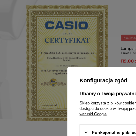
PROMO
Lampa l
Lava LM
119,00 
Cena re
Najniższ
149,00 zł
Konfiguracja zgód
Dbamy o Twoją prywatn
Sklep korzysta z plików cookie 
dostępu do cookie w Twojej prz
warunki Google
.
Funkcjonalne pliki 