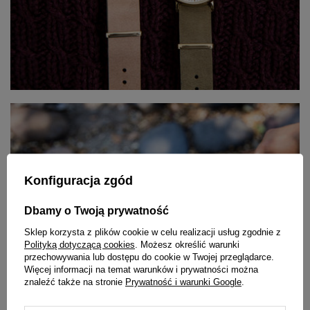
Konfiguracja zgód
Dbamy o Twoją prywatność
Sklep korzysta z plików cookie w celu realizacji usług zgodnie z
Polityką dotyczącą cookies
. Możesz określić warunki
przechowywania lub dostępu do cookie w Twojej przeglądarce.
Więcej informacji na temat warunków i prywatności można
znaleźć także na stronie
Prywatność i warunki Google
.