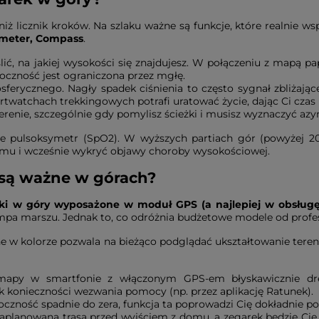
iż licznik kroków. Na szlaku ważne są funkcje, które realnie w
ometer, Compass
.
ślić, na jakiej wysokości się znajdujesz. W połączeniu z mapą 
doczność jest ograniczona przez mgłę.
osferycznego. Nagły spadek ciśnienia to często sygnał zbliżaj
twatchach trekkingowych potrafi uratować życie, dając Ci czas
terenie, szczególnie gdy pomylisz ścieżki i musisz wyznaczyć az
je pulsoksymetr (SpO2). W wyższych partiach gór (powyżej 2
zmu i wcześnie wykryć objawy choroby wysokościowej.
 są ważne w górach?
ki w góry wyposażone w moduł GPS (a najlepiej w obsługę 
empa marszu. Jednak to, co odróżnia budżetowe modele od profe
 w kolorze pozwala na bieżąco podglądać ukształtowanie terenu
mapy w smartfonie z włączonym GPS-em błyskawicznie dren
 konieczności wezwania pomocy (np. przez aplikację Ratunek).
widoczność spadnie do zera, funkcja ta poprowadzi Cię dokładnie 
zaplanowaną trasą przed wyjściem z domu, a zegarek będzie Cię