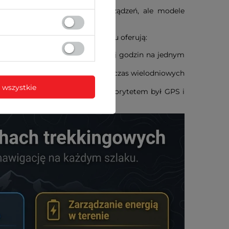
esowa wielu inteligentnych urządzeń, ale modele
 GPS. Najlepsze modele na rynku oferują:
acę przez 60, 100, a nawet więcej godzin na jednym
dzenia, co jest nieocenione podczas wielodniowych
 wszystkie
fonu) podczas wędrówki, aby priorytetem był GPS i