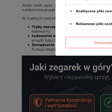
Wiele osób pyta: jaki zegarek w góry wytrzyma 
outdoorowe projektowane są inaczej.
Analityczne pliki coo
W trudnych warunkach ważne jest, aby zegarek wytr
Reklamowe pliki coo
Tryby oszczędzania energii (UltraTrac)
. Zmn
ładowaniu.
Ładowanie solarne
. Panele słoneczne wbudo
przejść typu GSB czy wypraw wysokogórskich,
Potwierd
Zarządzanie energią
. Możliwość wyłączenia
funkcje bezpieczeństwa.