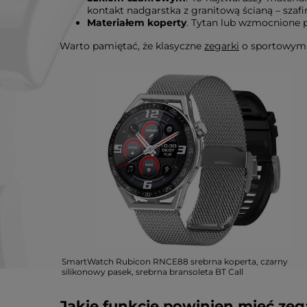
kontakt nadgarstka z granitową ścianą – szafi
Materiałem koperty
. Tytan lub wzmocnione p
Warto pamiętać, że klasyczne
zegarki
o sportowym c
SmartWatch Rubicon RNCE88 srebrna koperta, czarny
silikonowy pasek, srebrna bransoleta BT Call
Jakie funkcje powinien mieć ze