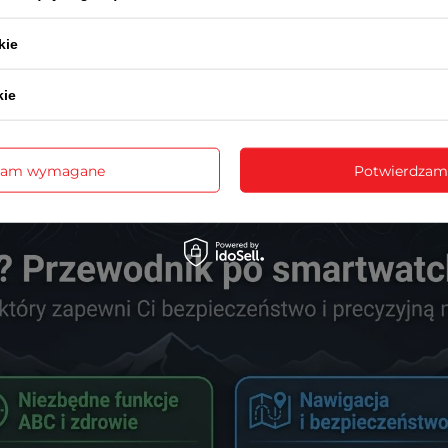
kilkudniową wyprawę bez ładowania? Bateria to pięta achill
kie
zymał przynajmniej kilkanaście godzin w trybie ciągłego zapisu
kie
iejszają częstotliwość odpytywania satelitów, co pozwala na pr
wane w tarczę zegarka mogą znacząco wydłużyć czas pracy urzą
 gdzie dostęp do prądu jest ograniczony.
zam wymagane
Potwierdzam
 zbędnych funkcji (jak np. pulsometr czy powiadomienia z tele