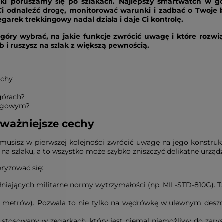
ki poruszamy się po szlakach. Najlepszy smartwatch w gó
Ci odnaleźć drogę, monitorować warunki i zadbać o Twoje 
egarek trekkingowy nadal działa i daje Ci kontrolę.
ry wybrać, na jakie funkcje zwrócić uwagę i które rozwią
b i ruszysz na szlak z większą pewnością.
echy
górach?
ingowym?
jważniejsze cechy
 musisz w pierwszej kolejności zwrócić uwagę na jego konstrukc
 na szlaku, a to wszystko może szybko zniszczyć delikatne urządz
ryzować się:
ełniających militarne normy wytrzymałości (np. MIL-STD-810G). T
 metrów). Pozwala to nie tylko na wędrówkę w ulewnym deszczu
ł stosowany w zegarkach, który jest niemal niemożliwy do zarys