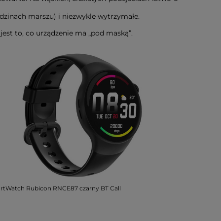
dzinach marszu) i niezwykle wytrzymałe.
st to, co urządzenie ma „pod maską”.
rtWatch Rubicon RNCE87 czarny BT Call