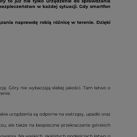
ry to już nie tylko urządzenie do sprawdzania
bezpieczeństwo w każdej sytuacji. Gdy smartfon
zania naprawdę robią różnicę w terenie. Dzięki
ję. Góry nie wybaczają słabej jakości. Tam łatwo o
enie.
akie urządzenia są odporne na wstrząsy, upadki oraz
, ale także na bezpieczne przekraczanie górskich
owania. Na wąskich, skalistych podejściach łatwo o