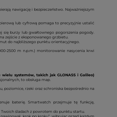
spierają nawigację i bezpieczeństwo. Najważniejszym
papierową lub cyfrową pomaga to precyzyjnie ustalić
ącej się burzy lub gwałtownego pogorszenia pogody.
 na zejście z eksponowanego grzbietu.
ymut do najbliższego punktu orientacyjnego.
000-2500 m n.p.m.) monitorowanie nasycenia krwi
wielu systemów, takich jak GLONASS i Galileo)
sjonalnych, to obsługa map.
, poziomice, rzeki oraz schroniska bezpośrednio na
uje baterię. Smartwatch przejmuje tę funkcję,
po Twoich śladach z powrotem do punktu startu.
 nawigował „krok po kroku”, wibrując przed każdym