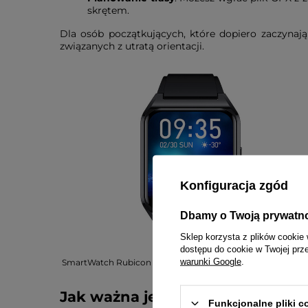
skrętem.
Dla osób początkujących, które dopiero zaczynaj
związanych z utratą orientacji.
Konfiguracja zgód
Dbamy o Twoją prywatn
Sklep korzysta z plików cookie 
dostępu do cookie w Twojej prz
warunki Google
.
SmartWatch Rubicon RNCE89 czarny BT Call
Jak ważna jest bateria w smar
Funkcjonalne pliki 