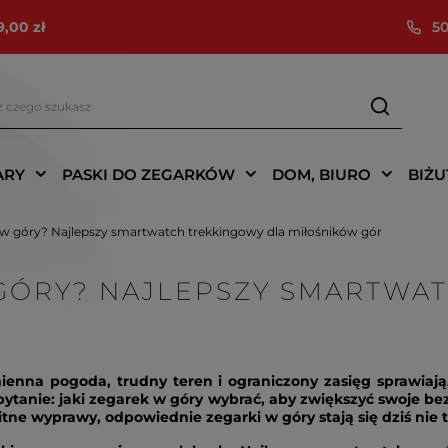
9,00 zł
50
ARY
PASKI DO ZEGARKÓW
DOM, BIURO
BIŻU
 w góry? Najlepszy smartwatch trekkingowy dla miłośników gór
 GÓRY? NAJLEPSZY SMARTWA
R
zmienna pogoda, trudny teren i ograniczony zasięg sprawiaj
ytanie: jaki zegarek w góry wybrać, aby zwiększyć swoje be
tne wyprawy, odpowiednie zegarki w góry stają się dziś nie