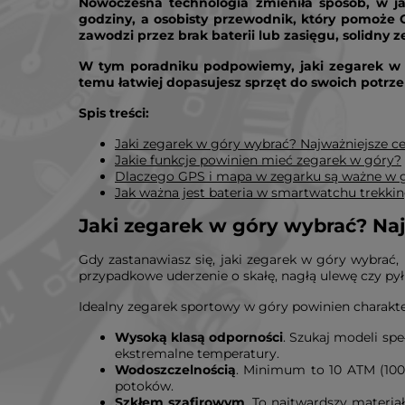
Nowoczesna technologia zmieniła sposób, w ja
godziny, a osobisty przewodnik, który pomoże 
zawodzi przez brak baterii lub zasięgu, solidny z
W tym poradniku podpowiemy, jaki zegarek w gó
temu łatwiej dopasujesz sprzęt do swoich potrze
Spis treści:
Jaki zegarek w góry wybrać? Najważniejsze c
Jakie funkcje powinien mieć zegarek w góry?
Dlaczego GPS i mapa w zegarku są ważne w 
Jak ważna jest bateria w smartwatchu trekk
Jaki zegarek w góry wybrać? Na
Gdy zastanawiasz się, jaki zegarek w góry wybrać,
przypadkowe uderzenie o skałę, nagłą ulewę czy pył
Idealny zegarek sportowy w góry powinien charakte
Wysoką klasą odporności
. Szukaj modeli sp
ekstremalne temperatury.
Wodoszczelnością
. Minimum to 10 ATM (100
potoków.
Szkłem szafirowym
. To najtwardszy materia