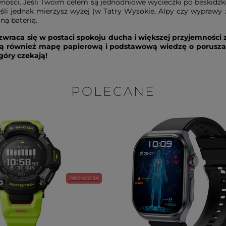
ności. Jeśli Twoim celem są jednodniowe wycieczki po beskidzki
i jednak mierzysz wyżej (w Tatry Wysokie, Alpy czy wyprawy 
ną baterią.
zwraca się w postaci spokoju ducha i większej przyjemności z
bą również mapę papierową i podstawową wiedzę o poruszaniu
góry czekają!
POLECANE
PROMOCJA