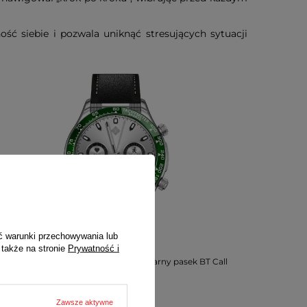
ć siebie i pozwala uniknąć stresujących sytuacji
ć warunki przechowywania lub
 także na stronie
Prywatność i
rtWatch Rubicon RNCE94 srebrny czarny pasek BT Call
Zawsze aktywne