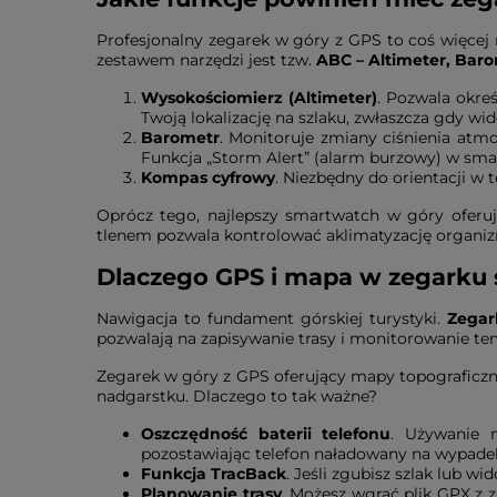
Profesjonalny zegarek w góry z GPS to coś więcej n
zestawem narzędzi jest tzw.
ABC – Altimeter, Bar
Wysokościomierz (Altimeter)
. Pozwala okre
Twoją lokalizację na szlaku, zwłaszcza gdy wi
Barometr
. Monitoruje zmiany ciśnienia atm
Funkcja „Storm Alert” (alarm burzowy) w smar
Kompas cyfrowy
. Niezbędny do orientacji w 
Oprócz tego, najlepszy smartwatch w góry oferu
tlenem pozwala kontrolować aklimatyzację organi
Dlaczego GPS i mapa w zegarku
Nawigacja to fundament górskiej turystyki.
Zegar
pozwalają na zapisywanie trasy i monitorowanie t
Zegarek w góry z GPS oferujący mapy topograficzne
nadgarstku. Dlaczego to tak ważne?
Oszczędność baterii telefonu
. Używanie 
pozostawiając telefon naładowany na wypadek
Funkcja TracBack
. Jeśli zgubisz szlak lub 
Planowanie trasy
. Możesz wgrać plik GPX z 