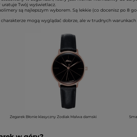
r uratuje Twój wyświetlacz.
olimery są najlepszym wyborem. Są lekkie (co docenisz po 8 go
harakterze mogą wyglądać dobrze, ale w trudnych warunkach je
Zegarek Błonie klasyczny Zodiak Malwa damski
Sma
garek w góry?