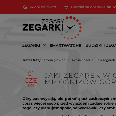
14 dni na zwrot
Bezpłatna dostawa
od 6
ZEGARKI
BUDZIKI I ZEG
SMARTWATCHE
Jesteś tutaj:
Strona główna
Aktualności
Jaki zegarek
01
JAKI ZEGAREK W
CZE
MIŁOŚNIKÓW GÓ
2026
Góry zachwycają, ale potrafią też zaskoczyć: 
coraz więcej osób przed wyjazdem zadaje sobie p
tego, czy planujesz spokojne wędrówki, czy ambi